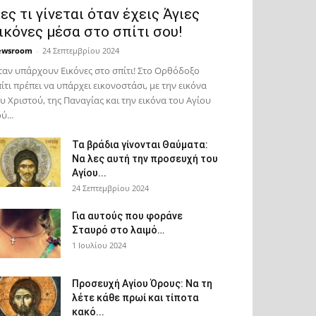
ες τι γίνεται όταν έχεις Άγιες
ικόνες μέσα στο σπίτι σου!
ewsroom
-
24 Σεπτεμβρίου 2024
αν υπάρχουν Εικόνες στο σπίτι! Στο Ορθόδοξο
ίτι πρέπει να υπάρχει εικονοστάσι, με την εικόνα
υ Χριστού, της Παν­αγίας και την εικόνα του Αγίου
ύ...
Τα βράδια γίνονται Θαύματα:
Να λες αυτή την προσευχή του
Αγίου...
24 Σεπτεμβρίου 2024
Για αυτούς που φοράνε
Σταυρό στο λαιμό…
1 Ιουλίου 2024
Προσευχή Αγίου Όρους: Να τη
λέτε κάθε πρωί και τίποτα
κακό...