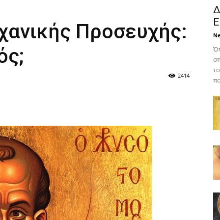
Δ
Ε
ηχανικής Προσευχής:
N
ός;
Ότ
σπ
το
2414
πο