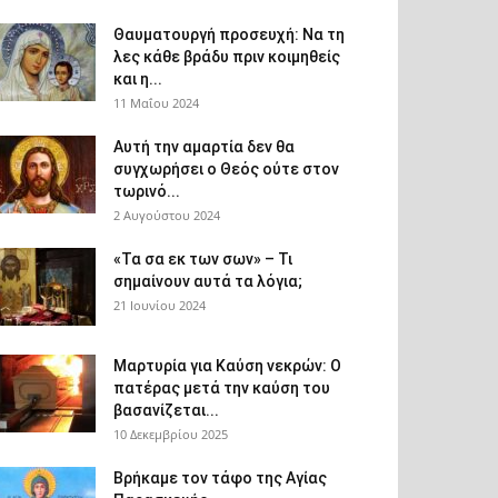
Θαυματουργή προσευχή: Να τη
λες κάθε βράδυ πριν κοιμηθείς
και η...
11 Μαΐου 2024
Αυτή την αμαρτία δεν θα
συγχωρήσει ο Θεός ούτε στον
τωρινό...
2 Αυγούστου 2024
«Τα σα εκ των σων» – Τι
σημαίνουν αυτά τα λόγια;
21 Ιουνίου 2024
Μαρτυρία για Καύση νεκρών: Ο
πατέρας μετά την καύση του
βασανίζεται...
10 Δεκεμβρίου 2025
Βρήκαμε τον τάφο της Αγίας