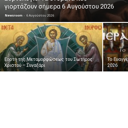
γιορτάζουν σήμερα 6 Αυγούστου 2026
Newsroom
-
6 Αυγούστου 2026
Εορτή της Μεταμορφώσεως του Σωτήρος
Το Ευαγγ
Χριστού – Συναξάρι
2026