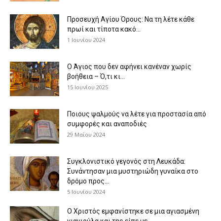
Προσευχή Αγίου Όρους: Να τη λέτε κάθε
πρωί και τίποτα κακό...
1 Ιουνίου 2024
Ο Άγιος που δεν αφήνει κανέναν χωρίς
βοήθεια – Ό,τι κι...
15 Ιουνίου 2025
Ποιους ψαλμούς να λέτε για προστασία από
συμφορές και αναποδιές
29 Μαΐου 2024
Συγκλονιστικό γεγονός στη Λευκάδα:
Συνάντησαν μια μυστηριώδη γυναίκα στο
δρόμο προς...
5 Ιουνίου 2024
Ο Χριστός εμφανίστηκε σε μια αγιασμένη
γιαγιούλα και της είπε με...