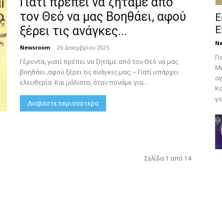
Γιατί πρέπει να ζητάμε από
τον Θεό να μας Bοηθάει, αφού
Ε
ξέρει τις ανάγκες...
Ε
N
Newsroom
-
26 Δεκεμβρίου 2025
Γι
Γέροντα, γιατί πρέπει να ζητάμε από τον Θεό να μας
Μη
βοηθάει ,αφού ξέρει τις ανάγκες μας; – Γιατί υπάρχει
αγ
ελευθερία. Και μάλιστα, όταν πονάμε για...
Κα
γε
Διαβάστε περισσότερα
Σελίδα 1 από 14