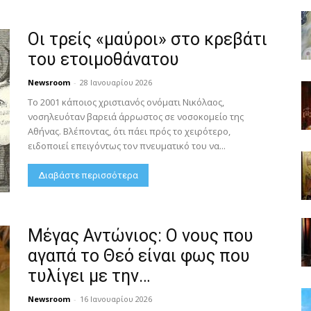
Οι τρείς «μαύροι» στο κρεβάτι
του ετοιμοθάνατου
Newsroom
-
28 Ιανουαρίου 2026
Το 2001 κάποιος χριστιανός ονόματι Νικόλαος,
νοσηλευόταν βαρειά άρρωστος σε νοσοκομείο της
Αθήνας. Βλέποντας, ότι πάει πρός το χειρότερο,
ειδοποιεί επειγόντως τον πνευματικό του να...
Διαβάστε περισσότερα
Μέγας Αντώνιος: Ο νους που
αγαπά το Θεό είναι φως που
τυλίγει με την…
Newsroom
-
16 Ιανουαρίου 2026