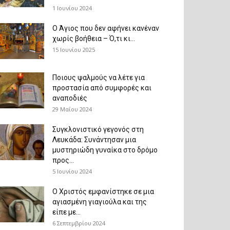
1 Ιουνίου 2024
Ο Άγιος που δεν αφήνει κανέναν
χωρίς βοήθεια – Ό,τι κι...
15 Ιουνίου 2025
Ποιους ψαλμούς να λέτε για
προστασία από συμφορές και
αναποδιές
29 Μαΐου 2024
Συγκλονιστικό γεγονός στη
Λευκάδα: Συνάντησαν μια
μυστηριώδη γυναίκα στο δρόμο
προς...
5 Ιουνίου 2024
Ο Χριστός εμφανίστηκε σε μια
αγιασμένη γιαγιούλα και της
είπε με...
6 Σεπτεμβρίου 2024