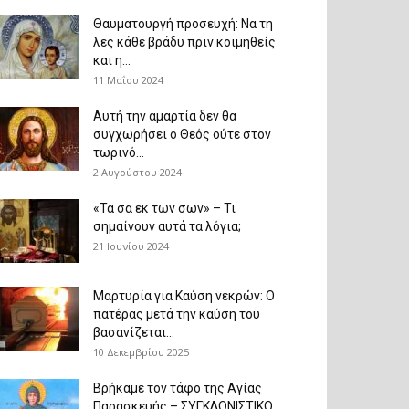
Θαυματουργή προσευχή: Να τη
λες κάθε βράδυ πριν κοιμηθείς
και η...
11 Μαΐου 2024
Αυτή την αμαρτία δεν θα
συγχωρήσει ο Θεός ούτε στον
τωρινό...
2 Αυγούστου 2024
«Τα σα εκ των σων» – Τι
σημαίνουν αυτά τα λόγια;
21 Ιουνίου 2024
Μαρτυρία για Καύση νεκρών: Ο
πατέρας μετά την καύση του
βασανίζεται...
10 Δεκεμβρίου 2025
Βρήκαμε τον τάφο της Αγίας
Παρασκευής – ΣΥΓΚΛΟΝΙΣΤΙΚΟ