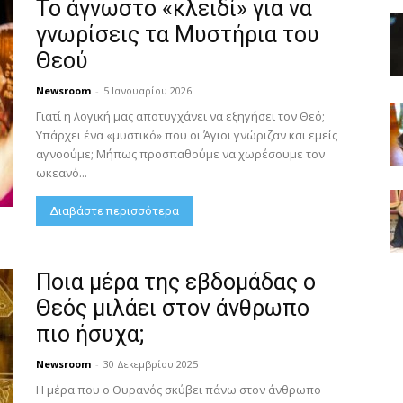
Το άγνωστο «κλειδί» για να
γνωρίσεις τα Μυστήρια του
Θεού
Newsroom
-
5 Ιανουαρίου 2026
Γιατί η λογική μας αποτυγχάνει να εξηγήσει τον Θεό;
Υπάρχει ένα «μυστικό» που οι Άγιοι γνώριζαν και εμείς
αγνοούμε; Μήπως προσπαθούμε να χωρέσουμε τον
ωκεανό...
Διαβάστε περισσότερα
Ποια μέρα της εβδομάδας ο
Θεός μιλάει στον άνθρωπο
πιο ήσυχα;
Newsroom
-
30 Δεκεμβρίου 2025
Η μέρα που ο Ουρανός σκύβει πάνω στον άνθρωπο