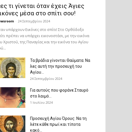
ες τι γίνεται όταν έχεις Άγιες
ικόνες μέσα στο σπίτι σου!
ewsroom
-
24 Σεπτεμβρίου 2024
αν υπάρχουν Εικόνες στο σπίτι! Στο Ορθόδοξο
ίτι πρέπει να υπάρχει εικονοστάσι, με την εικόνα
υ Χριστού, της Παν­αγίας και την εικόνα του Αγίου
ύ...
Τα βράδια γίνονται Θαύματα: Να
λες αυτή την προσευχή του
Αγίου...
24 Σεπτεμβρίου 2024
Για αυτούς που φοράνε Σταυρό
στο λαιμό…
1 Ιουλίου 2024
Προσευχή Αγίου Όρους: Να τη
λέτε κάθε πρωί και τίποτα
κακό...