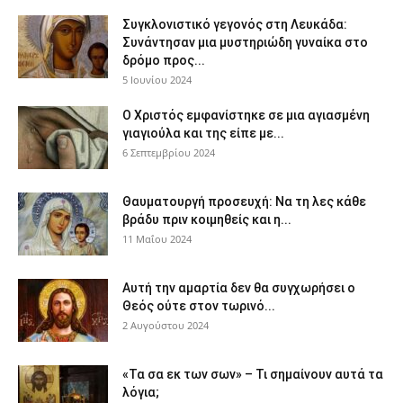
Συγκλονιστικό γεγονός στη Λευκάδα:
Συνάντησαν μια μυστηριώδη γυναίκα στο
δρόμο προς...
5 Ιουνίου 2024
Ο Χριστός εμφανίστηκε σε μια αγιασμένη
γιαγιούλα και της είπε με...
6 Σεπτεμβρίου 2024
Θαυματουργή προσευχή: Να τη λες κάθε
βράδυ πριν κοιμηθείς και η...
11 Μαΐου 2024
Αυτή την αμαρτία δεν θα συγχωρήσει ο
Θεός ούτε στον τωρινό...
2 Αυγούστου 2024
«Τα σα εκ των σων» – Τι σημαίνουν αυτά τα
λόγια;