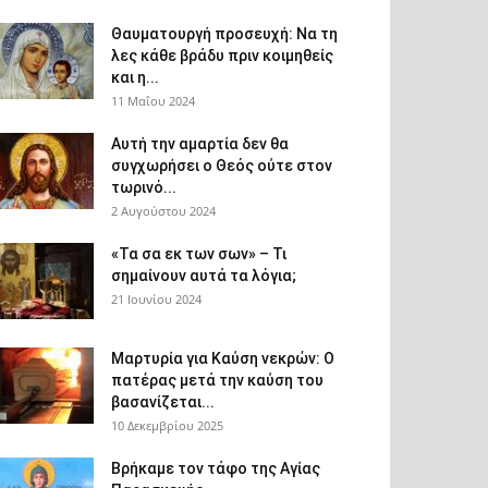
Θαυματουργή προσευχή: Να τη
λες κάθε βράδυ πριν κοιμηθείς
και η...
11 Μαΐου 2024
Αυτή την αμαρτία δεν θα
συγχωρήσει ο Θεός ούτε στον
τωρινό...
2 Αυγούστου 2024
«Τα σα εκ των σων» – Τι
σημαίνουν αυτά τα λόγια;
21 Ιουνίου 2024
Μαρτυρία για Καύση νεκρών: Ο
πατέρας μετά την καύση του
βασανίζεται...
10 Δεκεμβρίου 2025
Βρήκαμε τον τάφο της Αγίας