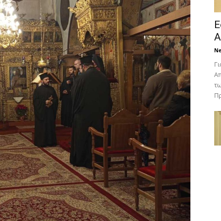
Ε
Α
N
Γι
Απ
τω
Πρ