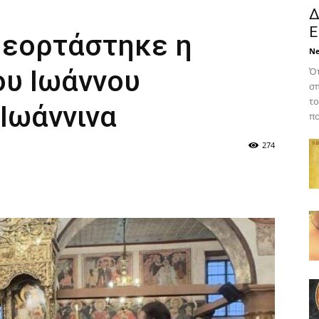
Δ
Ε
 εορτάστηκε η
N
ου Ιωάννου
Ότ
σπ
το
Ιωάννινα
πο
274