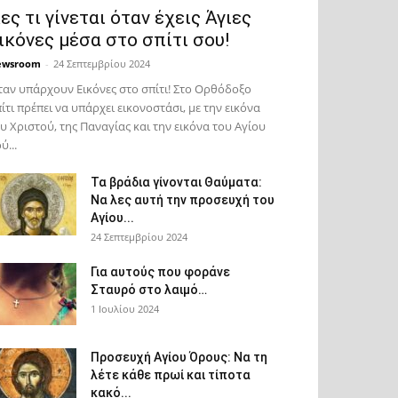
ες τι γίνεται όταν έχεις Άγιες
ικόνες μέσα στο σπίτι σου!
ewsroom
-
24 Σεπτεμβρίου 2024
αν υπάρχουν Εικόνες στο σπίτι! Στο Ορθόδοξο
ίτι πρέπει να υπάρχει εικονοστάσι, με την εικόνα
υ Χριστού, της Παν­αγίας και την εικόνα του Αγίου
ύ...
Τα βράδια γίνονται Θαύματα:
Να λες αυτή την προσευχή του
Αγίου...
24 Σεπτεμβρίου 2024
Για αυτούς που φοράνε
Σταυρό στο λαιμό…
1 Ιουλίου 2024
Προσευχή Αγίου Όρους: Να τη
λέτε κάθε πρωί και τίποτα
κακό...