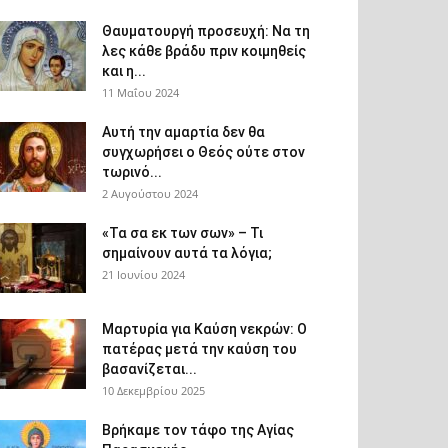
Θαυματουργή προσευχή: Να τη
λες κάθε βράδυ πριν κοιμηθείς
και η...
11 Μαΐου 2024
Αυτή την αμαρτία δεν θα
συγχωρήσει ο Θεός ούτε στον
τωρινό...
2 Αυγούστου 2024
«Τα σα εκ των σων» – Τι
σημαίνουν αυτά τα λόγια;
21 Ιουνίου 2024
Μαρτυρία για Καύση νεκρών: Ο
πατέρας μετά την καύση του
βασανίζεται...
10 Δεκεμβρίου 2025
Βρήκαμε τον τάφο της Αγίας