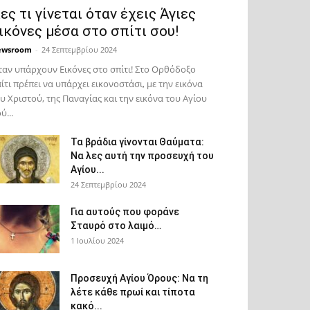
ες τι γίνεται όταν έχεις Άγιες
ικόνες μέσα στο σπίτι σου!
ewsroom
-
24 Σεπτεμβρίου 2024
αν υπάρχουν Εικόνες στο σπίτι! Στο Ορθόδοξο
ίτι πρέπει να υπάρχει εικονοστάσι, με την εικόνα
υ Χριστού, της Παν­αγίας και την εικόνα του Αγίου
ύ...
Τα βράδια γίνονται Θαύματα:
Να λες αυτή την προσευχή του
Αγίου...
24 Σεπτεμβρίου 2024
Για αυτούς που φοράνε
Σταυρό στο λαιμό…
1 Ιουλίου 2024
Προσευχή Αγίου Όρους: Να τη
λέτε κάθε πρωί και τίποτα
κακό...