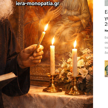
Ε
γ
2
N
Εο
σε
το
δε