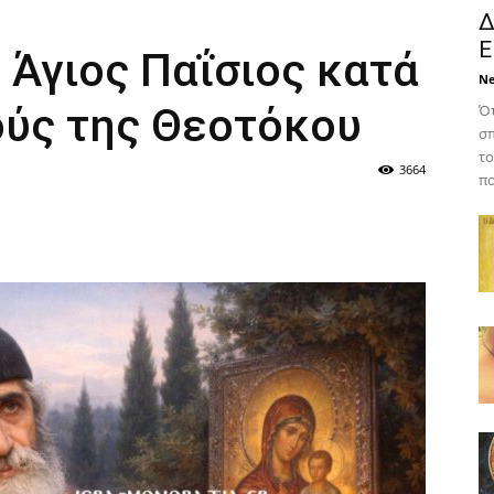
Δ
Ε
ο Άγιος Παΐσιος κατά
N
ούς της Θεοτόκου
Ότ
σπ
το
3664
πο