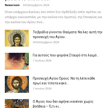
Newsroom
-
24 Σεπτεμβρίου 2024
Όταν υπάρχουν Εικόνες στο σπίτι! Στο Ορθόδοξο σπίτι πρέπει να
υπάρχει εικονοστάσι, με την εικόνα του Χριστού, της Παν­αγίας και
την εικόνα του Αγίου πού...
Τα βράδια γίνονται Θαύματα: Να λες αυτή την
προσευχή του Αγίου...
24 Σεπτεμβρίου 2024
Για αυτούς που φοράνε Σταυρό στο λαιμό…
1 Ιουλίου 2024
Προσευχή Αγίου Όρους: Να τη λέτε κάθε
πρωί και τίποτα κακό...
1 Ιουνίου 2024
Ο Άγιος που δεν αφήνει κανέναν χωρίς
βοήθεια – Ό,τι κι...