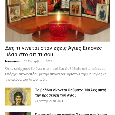
Δες τι γίνεται όταν έχεις Άγιες Εικόνες
μέσα στο σπίτι σου!
Newsroom
-
24 Σεπτεμβρίου 2024
Όταν υπάρχουν Εικόνες στο σπίτι! Στο Ορθόδοξο σπίτι πρέπει να
υπάρχει εικονοστάσι, με την εικόνα του Χριστού, της Παν­αγίας και
την εικόνα του Αγίου πού...
Τα βράδια γίνονται Θαύματα: Να λες αυτή
την προσευχή του Αγίου...
24 Σεπτεμβρίου 2024
Για αυτούς που φοράνε Σταυρό στο λαιμό…