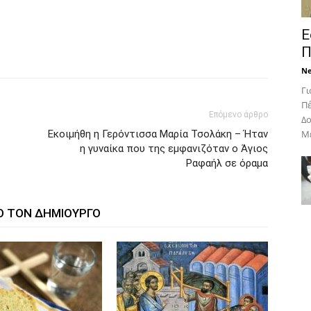
Ε
Π
N
Γι
Πέ
Επόμενο άρθρο
Δο
Εκοιμήθη η Γερόντισσα Μαρία Τσολάκη – Ήταν
Με
η γυναίκα που της εμφανιζόταν ο Άγιος
Ραφαήλ σε όραμα
Ο ΤΟΝ ΔΗΜΙΟΥΡΓΟ