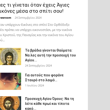
ες τι γίνεται όταν έχεις Άγιες
ικόνες μέσα στο σπίτι σου!
ewsroom
-
24 Σεπτεμβρίου 2024
αν υπάρχουν Εικόνες στο σπίτι! Στο Ορθόδοξο
ίτι πρέπει να υπάρχει εικονοστάσι, με την εικόνα
υ Χριστού, της Παν­αγίας και την εικόνα του Αγίου
ύ...
Τα βράδια γίνονται Θαύματα:
Να λες αυτή την προσευχή του
Αγίου...
24 Σεπτεμβρίου 2024
Για αυτούς που φοράνε
Σταυρό στο λαιμό…
1 Ιουλίου 2024
Προσευχή Αγίου Όρους: Να τη
λέτε κάθε πρωί και τίποτα
κακό...