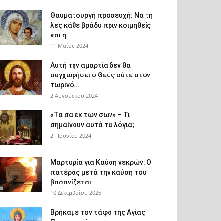
Θαυματουργή προσευχή: Να τη
λες κάθε βράδυ πριν κοιμηθείς
και η...
11 Μαΐου 2024
Αυτή την αμαρτία δεν θα
συγχωρήσει ο Θεός ούτε στον
τωρινό...
2 Αυγούστου 2024
«Τα σα εκ των σων» – Τι
σημαίνουν αυτά τα λόγια;
21 Ιουνίου 2024
Μαρτυρία για Καύση νεκρών: Ο
πατέρας μετά την καύση του
βασανίζεται...
10 Δεκεμβρίου 2025
Βρήκαμε τον τάφο της Αγίας