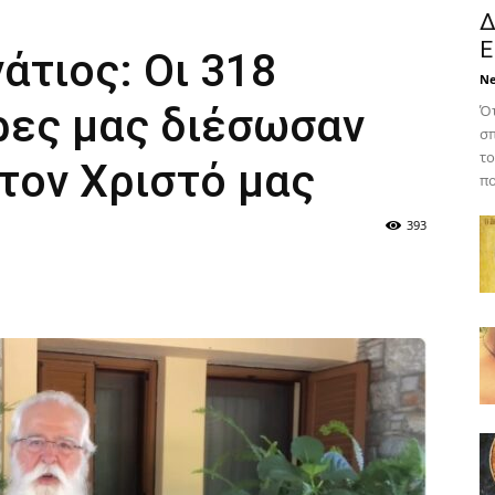
Δ
Ε
άτιος: Οι 318
N
ες μας διέσωσαν
Ότ
σπ
το
 τον Χριστό μας
πο
393