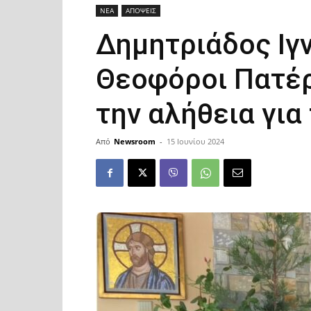
ΝΕΑ
ΑΠΟΨΕΙΣ
Δημητριάδος Ιγν
Θεοφόροι Πατέρ
την αλήθεια για
Από
Newsroom
-
15 Ιουνίου 2024