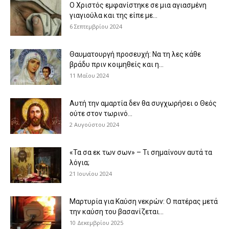
Ο Χριστός εμφανίστηκε σε μια αγιασμένη
γιαγιούλα και της είπε με...
6 Σεπτεμβρίου 2024
Θαυματουργή προσευχή: Να τη λες κάθε
βράδυ πριν κοιμηθείς και η...
11 Μαΐου 2024
Αυτή την αμαρτία δεν θα συγχωρήσει ο Θεός
ούτε στον τωρινό...
2 Αυγούστου 2024
«Τα σα εκ των σων» – Τι σημαίνουν αυτά τα
λόγια;
21 Ιουνίου 2024
Μαρτυρία για Καύση νεκρών: Ο πατέρας μετά
την καύση του βασανίζεται...
10 Δεκεμβρίου 2025