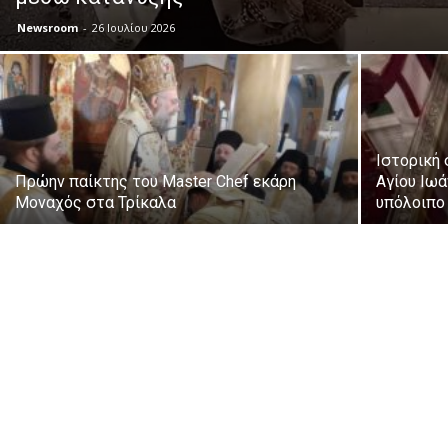
Newsroom
-
26 Ιουλίου 2026
Ιστορική 
Πρώην παίκτης του Master Chef εκάρη
Αγίου Ιω
Μοναχός στα Τρίκαλα
υπόλοιπο