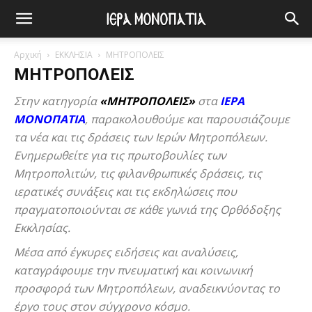
Αρχική
ΕΚΚΛΗΣΙΑ
ΜΗΤΡΟΠΟΛΕΙΣ
ΜΗΤΡΟΠΟΛΕΙΣ
Στην κατηγορία
«ΜΗΤΡΟΠΟΛΕΙΣ»
στα
ΙΕΡΑ
ΜΟΝΟΠΑΤΙΑ
, παρακολουθούμε και παρουσιάζουμε
τα νέα και τις δράσεις των Ιερών Μητροπόλεων.
Ενημερωθείτε για τις πρωτοβουλίες των
Μητροπολιτών, τις φιλανθρωπικές δράσεις, τις
ιερατικές συνάξεις και τις εκδηλώσεις που
πραγματοποιούνται σε κάθε γωνιά της Ορθόδοξης
Εκκλησίας.
Μέσα από έγκυρες ειδήσεις και αναλύσεις,
καταγράφουμε την πνευματική και κοινωνική
προσφορά των Μητροπόλεων, αναδεικνύοντας το
έργο τους στον σύγχρονο κόσμο.