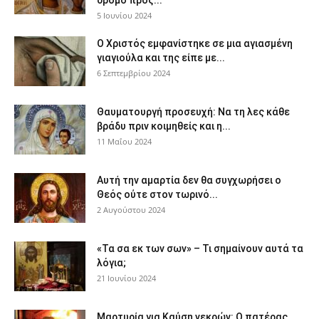
δρόμο προς...
5 Ιουνίου 2024
Ο Χριστός εμφανίστηκε σε μια αγιασμένη
γιαγιούλα και της είπε με...
6 Σεπτεμβρίου 2024
Θαυματουργή προσευχή: Να τη λες κάθε
βράδυ πριν κοιμηθείς και η...
11 Μαΐου 2024
Αυτή την αμαρτία δεν θα συγχωρήσει ο
Θεός ούτε στον τωρινό...
2 Αυγούστου 2024
«Τα σα εκ των σων» – Τι σημαίνουν αυτά τα
λόγια;
21 Ιουνίου 2024
Μαρτυρία για Καύση νεκρών: Ο πατέρας