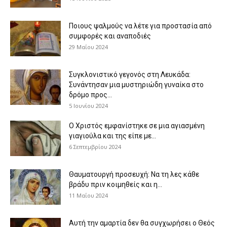
Ποιους ψαλμούς να λέτε για προστασία από
συμφορές και αναποδιές
29 Μαΐου 2024
Συγκλονιστικό γεγονός στη Λευκάδα:
Συνάντησαν μια μυστηριώδη γυναίκα στο
δρόμο προς...
5 Ιουνίου 2024
Ο Χριστός εμφανίστηκε σε μια αγιασμένη
γιαγιούλα και της είπε με...
6 Σεπτεμβρίου 2024
Θαυματουργή προσευχή: Να τη λες κάθε
βράδυ πριν κοιμηθείς και η...
11 Μαΐου 2024
Αυτή την αμαρτία δεν θα συγχωρήσει ο Θεός