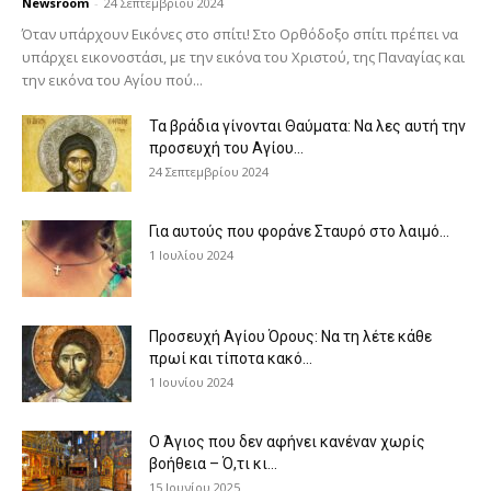
Newsroom
-
24 Σεπτεμβρίου 2024
Όταν υπάρχουν Εικόνες στο σπίτι! Στο Ορθόδοξο σπίτι πρέπει να
υπάρχει εικονοστάσι, με την εικόνα του Χριστού, της Παν­αγίας και
την εικόνα του Αγίου πού...
Τα βράδια γίνονται Θαύματα: Να λες αυτή την
προσευχή του Αγίου...
24 Σεπτεμβρίου 2024
Για αυτούς που φοράνε Σταυρό στο λαιμό…
1 Ιουλίου 2024
Προσευχή Αγίου Όρους: Να τη λέτε κάθε
πρωί και τίποτα κακό...
1 Ιουνίου 2024
Ο Άγιος που δεν αφήνει κανέναν χωρίς
βοήθεια – Ό,τι κι...
15 Ιουνίου 2025