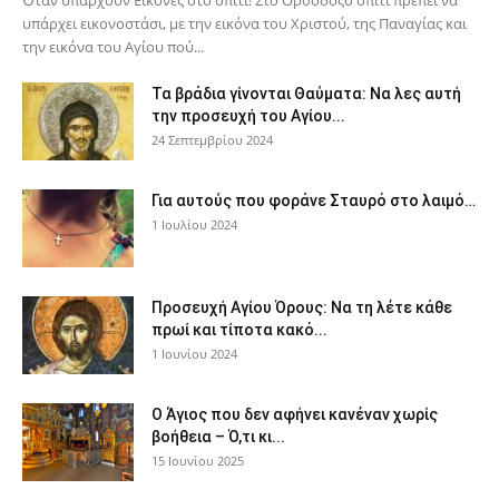
υπάρχει εικονοστάσι, με την εικόνα του Χριστού, της Παν­αγίας και
την εικόνα του Αγίου πού...
Τα βράδια γίνονται Θαύματα: Να λες αυτή
την προσευχή του Αγίου...
24 Σεπτεμβρίου 2024
Για αυτούς που φοράνε Σταυρό στο λαιμό…
1 Ιουλίου 2024
Προσευχή Αγίου Όρους: Να τη λέτε κάθε
πρωί και τίποτα κακό...
1 Ιουνίου 2024
Ο Άγιος που δεν αφήνει κανέναν χωρίς
βοήθεια – Ό,τι κι...
15 Ιουνίου 2025