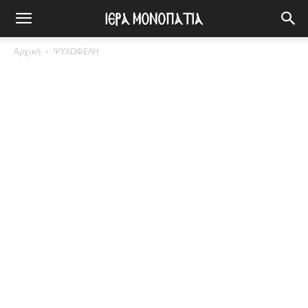
Αρχική
ΨΥΧΩΦΕΛΗ