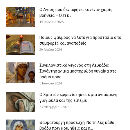
Ο Άγιος που δεν αφήνει κανέναν χωρίς
βοήθεια – Ό,τι κι...
15 Ιουνίου 2025
Ποιους ψαλμούς να λέτε για προστασία από
συμφορές και αναποδιές
29 Μαΐου 2024
Συγκλονιστικό γεγονός στη Λευκάδα:
Συνάντησαν μια μυστηριώδη γυναίκα στο
δρόμο προς...
5 Ιουνίου 2024
Ο Χριστός εμφανίστηκε σε μια αγιασμένη
γιαγιούλα και της είπε με...
6 Σεπτεμβρίου 2024
Θαυματουργή προσευχή: Να τη λες κάθε
βράδυ πριν κοιμηθείς και η...