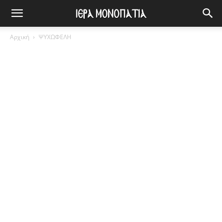
Αρχική
ΨΥΧΩΦΕΛΗ