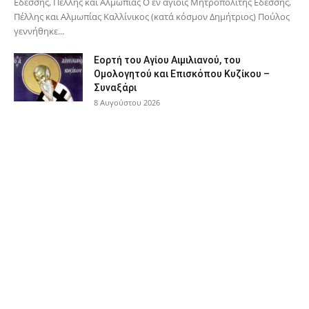
Εδέσσης, Πέλλης και Αλμωπίας Ο εν αγίοις Μητροπολίτης Εδέσσης,
Πέλλης και Αλμωπίας Καλλίνικος (κατά κόσμον Δημήτριος) Πούλος
γεννήθηκε...
Εορτή του Αγίου Αιμιλιανού, του
Ομολογητού και Επισκόπου Κυζίκου –
Συναξάρι
8 Αυγούστου 2026