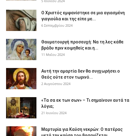
5 Ιουνίου 2024
Ο Χριστός εμφανίστηκε σε μια αγιασμένη
γιαγιούλα και της είπε με...
6 Σεπτεμβρίου 2024
Θαυματουργή προσευχή: Να τη λες κάθε
βράδυ πριν κοιμηθείς και η...
11 Μαΐου 2024
Αυτή την αμαρτία δεν θα συγχωρήσει ο
Θεός ούτε στον τωρινό...
2 Αυγούστου 2024
«Τα σα εκ των σων» – Τι σημαίνουν αυτά τα
λόγια;
21 Ιουνίου 2024
Μαρτυρία για Καύση νεκρών: Ο πατέρας
μετά την καύση του βασανίζεται...