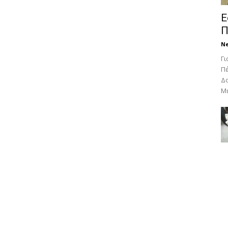
Ε
Π
N
Γι
Πέ
Δο
Με