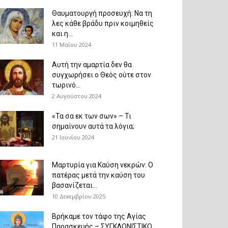
Θαυματουργή προσευχή: Να τη
λες κάθε βράδυ πριν κοιμηθείς
και η...
11 Μαΐου 2024
Αυτή την αμαρτία δεν θα
συγχωρήσει ο Θεός ούτε στον
τωρινό...
2 Αυγούστου 2024
«Τα σα εκ των σων» – Τι
σημαίνουν αυτά τα λόγια;
21 Ιουνίου 2024
Μαρτυρία για Καύση νεκρών: Ο
πατέρας μετά την καύση του
βασανίζεται...
10 Δεκεμβρίου 2025
Βρήκαμε τον τάφο της Αγίας
Παρασκευής – ΣΥΓΚΛΟΝΙΣΤΙΚΟ