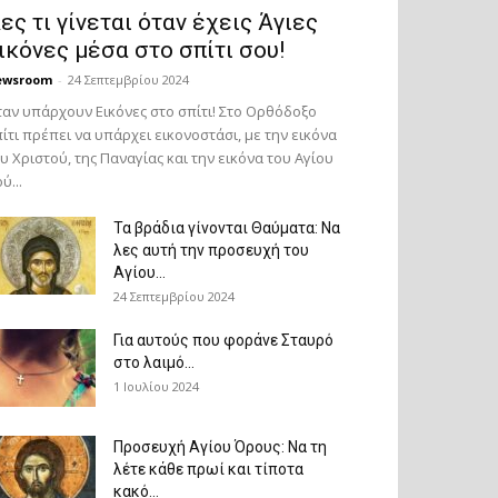
ες τι γίνεται όταν έχεις Άγιες
ικόνες μέσα στο σπίτι σου!
ewsroom
-
24 Σεπτεμβρίου 2024
αν υπάρχουν Εικόνες στο σπίτι! Στο Ορθόδοξο
ίτι πρέπει να υπάρχει εικονοστάσι, με την εικόνα
υ Χριστού, της Παν­αγίας και την εικόνα του Αγίου
ύ...
Τα βράδια γίνονται Θαύματα: Να
λες αυτή την προσευχή του
Αγίου...
24 Σεπτεμβρίου 2024
Για αυτούς που φοράνε Σταυρό
στο λαιμό…
1 Ιουλίου 2024
Προσευχή Αγίου Όρους: Να τη
λέτε κάθε πρωί και τίποτα
κακό...