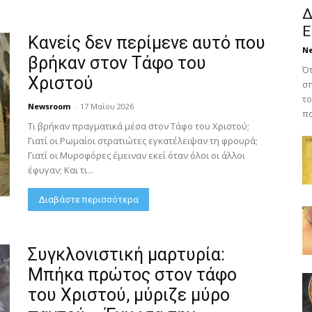
Δ
Ε
Κανείς δεν περίμενε αυτό που
N
βρήκαν στον Τάφο του
Ότ
Χριστού
σπ
το
Newsroom
-
17 Μαΐου 2026
πο
Τι βρήκαν πραγματικά μέσα στον Τάφο του Χριστού;
Γιατί οι Ρωμαίοι στρατιώτες εγκατέλειψαν τη φρουρά;
Γιατί οι Μυροφόρες έμειναν εκεί όταν όλοι οι άλλοι
έφυγαν; Και τι...
Διαβάστε περισσότερα
Συγκλονιστική μαρτυρία:
Μπήκα πρώτος στον τάφο
του Χριστού, μύριζε μύρο