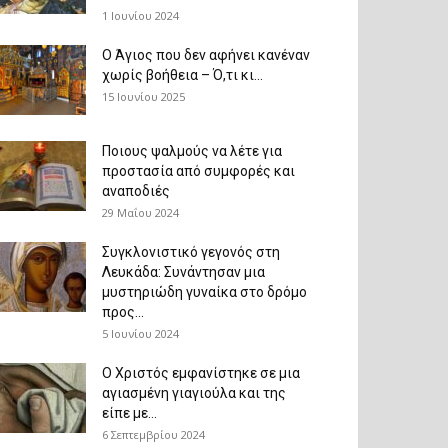
1 Ιουνίου 2024
Ο Άγιος που δεν αφήνει κανέναν
χωρίς βοήθεια – Ό,τι κι...
15 Ιουνίου 2025
Ποιους ψαλμούς να λέτε για
προστασία από συμφορές και
αναποδιές
29 Μαΐου 2024
Συγκλονιστικό γεγονός στη
Λευκάδα: Συνάντησαν μια
μυστηριώδη γυναίκα στο δρόμο
προς...
5 Ιουνίου 2024
Ο Χριστός εμφανίστηκε σε μια
αγιασμένη γιαγιούλα και της
είπε με...
6 Σεπτεμβρίου 2024