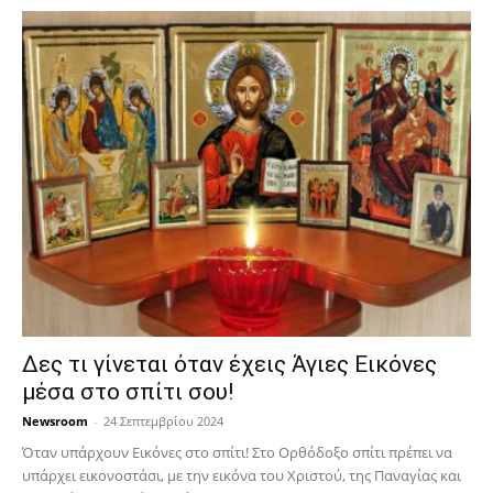
Δες τι γίνεται όταν έχεις Άγιες Εικόνες
μέσα στο σπίτι σου!
Newsroom
-
24 Σεπτεμβρίου 2024
Όταν υπάρχουν Εικόνες στο σπίτι! Στο Ορθόδοξο σπίτι πρέπει να
υπάρχει εικονοστάσι, με την εικόνα του Χριστού, της Παν­αγίας και