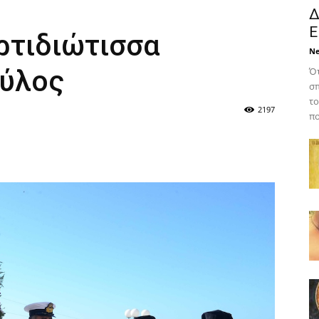
Δ
Ε
ρτιδιώτισσα
N
Πύλος
Ότ
σπ
το
2197
πο