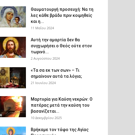
Θαυματουργή προσευχή: Να τη
λες κάθε βράδυ πριν κοιμηθείς
και η...
11 Μαΐου 2024
Αυτή την αμαρτία δεν θα
συγχωρήσει ο Θεός ούτε στον
τωρινό...
2 Αυγούστου 2024
«Τα σα εκ των σων» – Τι
σημαίνουν αυτά τα λόγια;
21 Ιουνίου 2024
Μαρτυρία για Καύση νεκρών: Ο
πατέρας μετά την καύση του
βασανίζεται...
10 Δεκεμβρίου 2025
Βρήκαμε τον τάφο της Αγίας