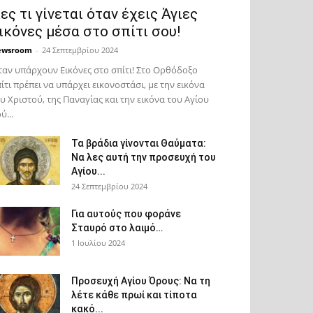
ες τι γίνεται όταν έχεις Άγιες
ικόνες μέσα στο σπίτι σου!
ewsroom
-
24 Σεπτεμβρίου 2024
αν υπάρχουν Εικόνες στο σπίτι! Στο Ορθόδοξο
ίτι πρέπει να υπάρχει εικονοστάσι, με την εικόνα
υ Χριστού, της Παν­αγίας και την εικόνα του Αγίου
ύ...
Τα βράδια γίνονται Θαύματα:
Να λες αυτή την προσευχή του
Αγίου...
24 Σεπτεμβρίου 2024
Για αυτούς που φοράνε
Σταυρό στο λαιμό…
1 Ιουλίου 2024
Προσευχή Αγίου Όρους: Να τη
λέτε κάθε πρωί και τίποτα
κακό...