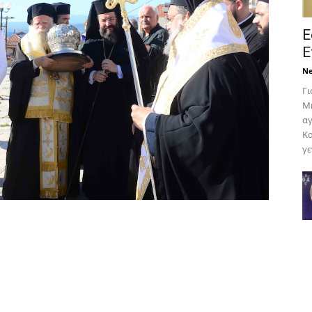
Ε
Ε
N
Γι
Μη
αγ
Κα
γε