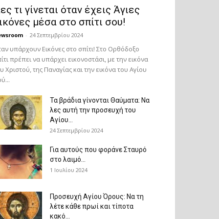
ες τι γίνεται όταν έχεις Άγιες
ικόνες μέσα στο σπίτι σου!
ewsroom
-
24 Σεπτεμβρίου 2024
αν υπάρχουν Εικόνες στο σπίτι! Στο Ορθόδοξο
ίτι πρέπει να υπάρχει εικονοστάσι, με την εικόνα
υ Χριστού, της Παν­αγίας και την εικόνα του Αγίου
ύ...
Τα βράδια γίνονται Θαύματα: Να
λες αυτή την προσευχή του
Αγίου...
24 Σεπτεμβρίου 2024
Για αυτούς που φοράνε Σταυρό
στο λαιμό…
1 Ιουλίου 2024
Προσευχή Αγίου Όρους: Να τη
λέτε κάθε πρωί και τίποτα
κακό...