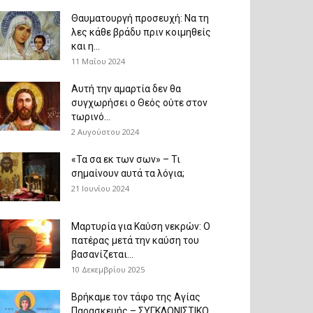
Θαυματουργή προσευχή: Να τη
λες κάθε βράδυ πριν κοιμηθείς
και η...
11 Μαΐου 2024
Αυτή την αμαρτία δεν θα
συγχωρήσει ο Θεός ούτε στον
τωρινό...
2 Αυγούστου 2024
«Τα σα εκ των σων» – Τι
σημαίνουν αυτά τα λόγια;
21 Ιουνίου 2024
Μαρτυρία για Καύση νεκρών: Ο
πατέρας μετά την καύση του
βασανίζεται...
10 Δεκεμβρίου 2025
Βρήκαμε τον τάφο της Αγίας
Παρασκευής – ΣΥΓΚΛΟΝΙΣΤΙΚΟ