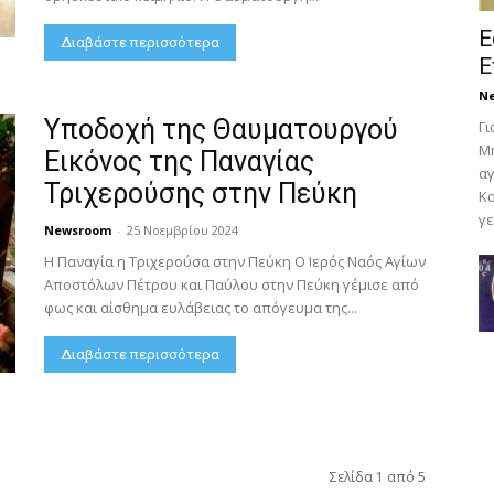
Ε
Διαβάστε περισσότερα
Ε
N
Υποδοχή της Θαυματουργού
Γι
Μη
Εικόνος της Παναγίας
αγ
Τριχερούσης στην Πεύκη
Κα
γε
Newsroom
-
25 Νοεμβρίου 2024
Η Παναγία η Τριχερούσα στην Πεύκη Ο Ιερός Ναός Αγίων
Αποστόλων Πέτρου και Παύλου στην Πεύκη γέμισε από
φως και αίσθημα ευλάβειας το απόγευμα της...
Διαβάστε περισσότερα
Σελίδα 1 από 5