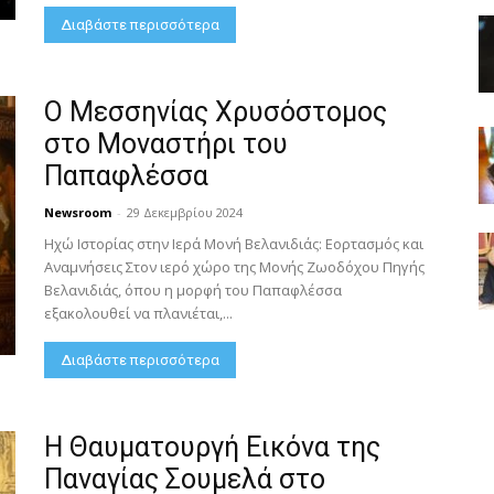
Διαβάστε περισσότερα
Ο Μεσσηνίας Χρυσόστομος
στο Μοναστήρι του
Παπαφλέσσα
Newsroom
-
29 Δεκεμβρίου 2024
Ηχώ Ιστορίας στην Ιερά Μονή Βελανιδιάς: Εορτασμός και
Αναμνήσεις Στον ιερό χώρο της Μονής Ζωοδόχου Πηγής
Βελανιδιάς, όπου η μορφή του Παπαφλέσσα
εξακολουθεί να πλανιέται,...
Διαβάστε περισσότερα
Η Θαυματουργή Εικόνα της
Παναγίας Σουμελά στο