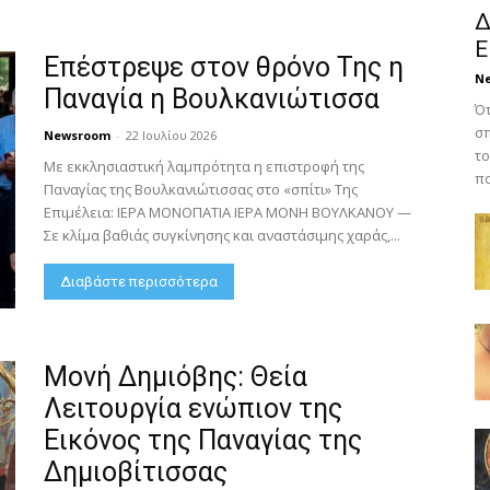
Δ
Ε
Επέστρεψε στον θρόνο Της η
N
Παναγία η Βουλκανιώτισσα
Ότ
σπ
Newsroom
-
22 Ιουλίου 2026
το
Με εκκλησιαστική λαμπρότητα η επιστροφή της
πο
Παναγίας της Βουλκανιώτισσας στο «σπίτι» Της
Επιμέλεια: ΙΕΡΑ ΜΟΝΟΠΑΤΙΑ ΙΕΡΑ ΜΟΝΗ ΒΟΥΛΚΑΝΟΥ —
Σε κλίμα βαθιάς συγκίνησης και αναστάσιμης χαράς,...
Διαβάστε περισσότερα
Μονή Δημιόβης: Θεία
Λειτουργία ενώπιον της
Εικόνος της Παναγίας της
Δημιοβίτισσας