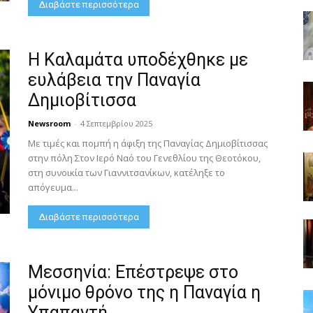
Διαβάστε περισσότερα
Η Καλαμάτα υποδέχθηκε με
ευλάβεια την Παναγία
Δημιοβίτισσα
Newsroom
-
4 Σεπτεμβρίου 2025
Με τιμές και πομπή η άφιξη της Παναγίας Δημιοβίτισσας
στην πόλη Στον Ιερό Ναό του Γενεθλίου της Θεοτόκου,
στη συνοικία των Γιαννιτσανίκων, κατέληξε το
απόγευμα...
Διαβάστε περισσότερα
Μεσσηνία: Επέστρεψε στο
μόνιμο θρόνο της η Παναγία η
Υπαπαντή