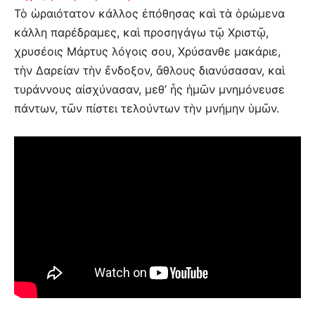
Τὸ ὡραιότατον κάλλος ἐπόθησας καὶ τὰ ὁρώμενα
κάλλη παρέδραμες, καὶ προσηγάγω τῷ Χριστῷ,
χρυσέοις Μάρτυς λόγοις σου, Χρύσανθε μακάριε,
τὴν Δαρείαν τὴν ἔνδοξον, ἄθλους διανύσασαν, καὶ
τυράννους αἰσχύνασαν, μεθ’ ἧς ἡμῶν μνημόνευσε
πάντων, τῶν πίστει τελούντων τὴν μνήμην ὑμῶν.