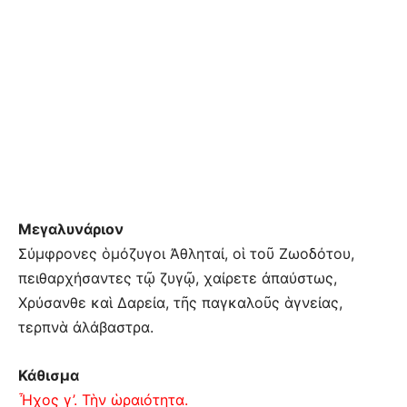
Μεγαλυνάριον
Σύμφρονες ὁμόζυγοι Ἀθληταί, οἱ τοῦ Ζωοδότου,
πειθαρχήσαντες τῷ ζυγῷ, χαίρετε ἀπαύστως,
Χρύσανθε καὶ Δαρεία, τῆς παγκαλοῦς ἁγνείας,
τερπνὰ ἀλάβαστρα.
Κάθισμα
Ἦχος γ’. Τὴν ὡραιότητα.