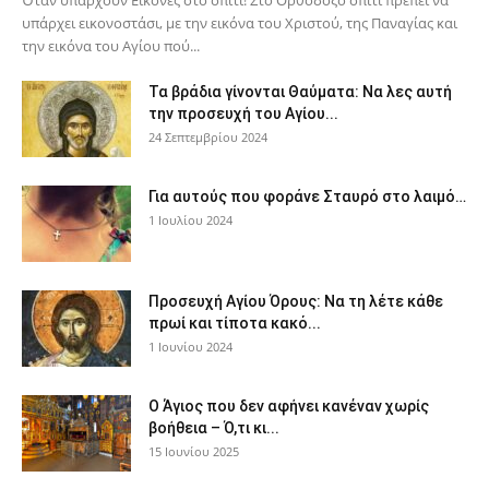
υπάρχει εικονοστάσι, με την εικόνα του Χριστού, της Παν­αγίας και
την εικόνα του Αγίου πού...
Τα βράδια γίνονται Θαύματα: Να λες αυτή
την προσευχή του Αγίου...
24 Σεπτεμβρίου 2024
Για αυτούς που φοράνε Σταυρό στο λαιμό…
1 Ιουλίου 2024
Προσευχή Αγίου Όρους: Να τη λέτε κάθε
πρωί και τίποτα κακό...
1 Ιουνίου 2024
Ο Άγιος που δεν αφήνει κανέναν χωρίς
βοήθεια – Ό,τι κι...
15 Ιουνίου 2025