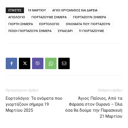
ΕΤΙΚΕΤΕΣ
19 ΜΑΡΤΙΟΥ
ΑΓΙΟΙ ΧΡΥΣΑΝΘΟΣ ΚΑΙ ΔΑΡΕΙΑ
ΑΓΙΟΛΟΓΙΟ
ΓΙΟΡΤΑΖΟΥΜΕ ΣΗΜΕΡΑ
ΓΙΟΡΤΑΖΟΥΝ ΣΗΜΕΡΑ
ΓΙΟΡΤΗ ΣΗΜΕΡΑ
ΕΟΡΤΟΛΟΓΙΟ
ΟΝΟΜΑΤΑ ΠΟΥ ΓΙΟΡΤΑΖΟΥΝ
ΠΟΙΟΙ ΓΙΟΡΤΑΖΟΥΝ ΣΗΜΕΡΑ
ΣΥΝΑΞΑΡΙ
ΤΙ ΓΙΟΡΤΑΖΟΥΜΕ
Προηγούμενο άρθρο
Επόμενο άρθρο
Εορτολόγιο: Τα ονόματα που
Άγιος Παΐσιος, Από τα
γιορτάζουν σήμερα 19
Φάρασα στον Ουρανό – Όλα
Μαρτίου 2025
όσα θα δούμε την Παρασκευή
21 Μαρτίου