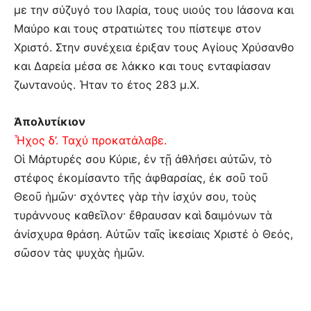
με την σύζυγό του Ιλαρία, τους υιούς του Ιάσονα και
Μαύρο και τους στρατιώτες του πίστεψε στον
Χριστό. Στην συνέχεια έριξαν τους Αγίους Χρύσανθο
και Δαρεία μέσα σε λάκκο και τους ενταφίασαν
ζωντανούς. Ήταν το έτος 283 μ.Χ.
Ἀπολυτίκιον
Ἦχος δ’. Ταχύ προκατάλαβε.
Οἱ Μάρτυρές σου Κύριε, ἐν τῇ ἀθλήσει αὐτῶν, τὸ
στέφος ἐκομίσαντο τῆς ἀφθαρσίας, ἐκ σοῦ τοῦ
Θεοῦ ἡμῶν· σχόντες γὰρ τὴν ἰσχύν σου, τοὺς
τυράννους καθεῖλον· ἔθραυσαν καὶ δαιμόνων τὰ
ἀνίσχυρα θράση. Αὐτῶν ταῖς ἱκεσίαις Χριστέ ὁ Θεός,
σῶσον τὰς ψυχὰς ἡμῶν.