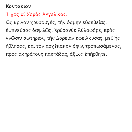
Κοντάκιον
Ἦχος α’. Χορὸς Ἀγγελικός.
Ὡς κρίνον χρυσαυγές, τήν ὀσμήν εὐσεβείας,
ἐμπνεύσας δαψιλῶς, Χρύσανθε Ἀθλοφόρε, πρὸς
γνῶσιν σωτήριον, τήν Δαρείαν ἐφείλκυσας, μεθ᾽ἧς
ἤθλησας, καὶ τὸν ἀρχέκακον ὄφιν, τροπωσάμενος,
πρός ἀκηράτους παστάδας, ἀξίως ἐπήρθητε.