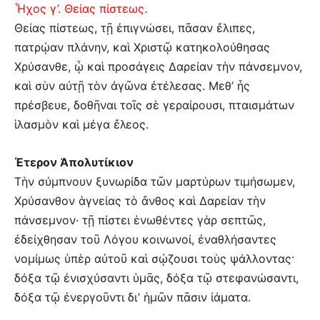
Ἦχος γ’. Θείας πίστεως.
Θείας πίστεως, τῇ ἐπιγνώσει, πᾶσαν ἔλιπες,
πατρῴαν πλάνην, καὶ Χριστῷ κατηκολούθησας
Χρύσανθε, ᾧ καὶ προσάγεις Δαρείαν τὴν πάνσεμνον,
καὶ σὺν αὐτῇ τὸν ἀγῶνα ἐτέλεσας. Μεθ’ ἧς
πρέσβευε, δοθῆναι τοῖς σὲ γεραίρουσι, πταισμάτων
ἱλασμὸν καὶ μέγα ἔλεος.
Έτερον Ἀπολυτίκιον
Tὴν σύμπνουν ξυνωρίδα τῶν μαρτύρων τιμήσωμεν,
Χρύσανθον ἁγνείας τὸ ἄνθος καὶ Δαρείαν τὴν
πάνσεμνον· τῇ πίστει ἑνωθέντες γὰρ σεπτῶς,
ἐδείχθησαν τοῦ Λόγου κοινωνοί, ἐναθλήσαντες
νομίμως ὑπὲρ αὐτοῦ καὶ σῴζουσι τοὺς ψάλλοντας·
δόξα τῷ ἐνισχύσαντι ὑμᾶς, δόξα τῷ στεφανώσαντι,
δόξα τῷ ἐνεργοῦντι δι’ ἡμῶν πᾶσιν ἰάματα.