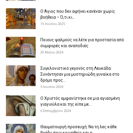
Ο Άγιος που δεν αφήνει κανέναν χωρίς
βοήθεια – Ό,τι κι...
15 Ιουνίου 2025
Ποιους ψαλμούς να λέτε για προστασία από
συμφορές και αναποδιές
29 Μαΐου 2024
Συγκλονιστικό γεγονός στη Λευκάδα:
Συνάντησαν μια μυστηριώδη γυναίκα στο
δρόμο προς...
5 Ιουνίου 2024
Ο Χριστός εμφανίστηκε σε μια αγιασμένη
γιαγιούλα και της είπε με...
6 Σεπτεμβρίου 2024
Θαυματουργή προσευχή: Να τη λες κάθε
βράδυ πριν κοιμηθείς και η...