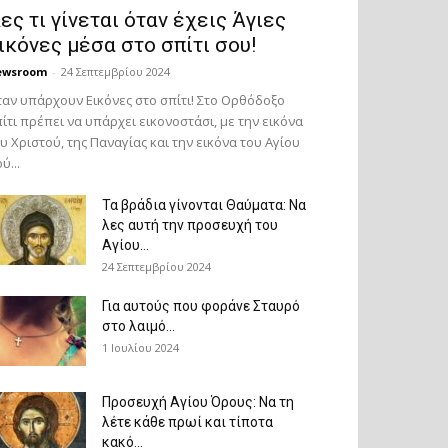
ες τι γίνεται όταν έχεις Άγιες
ικόνες μέσα στο σπίτι σου!
ewsroom
-
24 Σεπτεμβρίου 2024
αν υπάρχουν Εικόνες στο σπίτι! Στο Ορθόδοξο
ίτι πρέπει να υπάρχει εικονοστάσι, με την εικόνα
υ Χριστού, της Παν­αγίας και την εικόνα του Αγίου
ύ...
Τα βράδια γίνονται Θαύματα: Να
λες αυτή την προσευχή του
Αγίου...
24 Σεπτεμβρίου 2024
Για αυτούς που φοράνε Σταυρό
στο λαιμό…
1 Ιουλίου 2024
Προσευχή Αγίου Όρους: Να τη
λέτε κάθε πρωί και τίποτα
κακό...