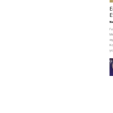
Ε
Ε
N
Γι
Μη
αγ
Κα
γε