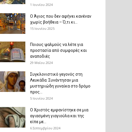
1 Ιουνίου 2024
Ο Άγιος που δεν αφήνει κανέναν
χωρίς βοήθεια – Ό,τι κι...
15 Ιουνίου 2025
Ποιους ψαλμούς να λέτε για
προστασία από συμφορές και
αναποδιές
29 Μαΐου 2024
Συγκλονιστικό γεγονός στη
Λευκάδα: Συνάντησαν μια
μυστηριώδη γυναίκα στο δρόμο
προς...
5 Ιουνίου 2024
Ο Χριστός εμφανίστηκε σε μια
αγιασμένη γιαγιούλα και της
είπε με...
6 Σεπτεμβρίου 2024