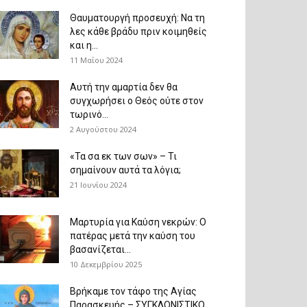
Θαυματουργή προσευχή: Να τη
λες κάθε βράδυ πριν κοιμηθείς
και η...
11 Μαΐου 2024
Αυτή την αμαρτία δεν θα
συγχωρήσει ο Θεός ούτε στον
τωρινό...
2 Αυγούστου 2024
«Τα σα εκ των σων» – Τι
σημαίνουν αυτά τα λόγια;
21 Ιουνίου 2024
Μαρτυρία για Καύση νεκρών: Ο
πατέρας μετά την καύση του
βασανίζεται...
10 Δεκεμβρίου 2025
Βρήκαμε τον τάφο της Αγίας
Παρασκευής – ΣΥΓΚΛΟΝΙΣΤΙΚΟ