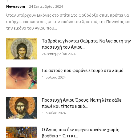
Newsroom
-
24 Σεπτεμβρίου 2024
Όταν υπάρχουν Εικόνες στο σπίτι! Στο Ορθόδοξο σπίτι πρέπει να
υπάρχει εικονοστάσι, με την εικόνα του Χριστού, της Παν­αγίας και
την εικόνα του Αγίου πού...
Τα βράδια γίνονται Θαύματα: Να λες αυτή την
προσευχή του Αγίου...
24 Σεπτεμβρίου 2024
Για αυτούς που φοράνε Σταυρό στο λαιμό…
1 Ιουλίου 2024
Προσευχή Αγίου Όρους: Να τη λέτε κάθε
πρωί και τίποτα κακό...
1 Ιουνίου 2024
Ο Άγιος που δεν αφήνει κανέναν χωρίς
βοήθεια – Ό,τι κι...