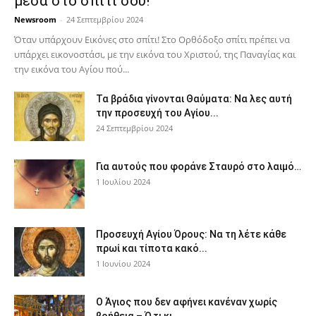
μέσα στο σπίτι σου!
Newsroom
-
24 Σεπτεμβρίου 2024
Όταν υπάρχουν Εικόνες στο σπίτι! Στο Ορθόδοξο σπίτι πρέπει να
υπάρχει εικονοστάσι, με την εικόνα του Χριστού, της Παν­αγίας και
την εικόνα του Αγίου πού...
Τα βράδια γίνονται Θαύματα: Να λες αυτή
την προσευχή του Αγίου...
24 Σεπτεμβρίου 2024
Για αυτούς που φοράνε Σταυρό στο λαιμό…
1 Ιουλίου 2024
Προσευχή Αγίου Όρους: Να τη λέτε κάθε
πρωί και τίποτα κακό...
1 Ιουνίου 2024
Ο Άγιος που δεν αφήνει κανέναν χωρίς