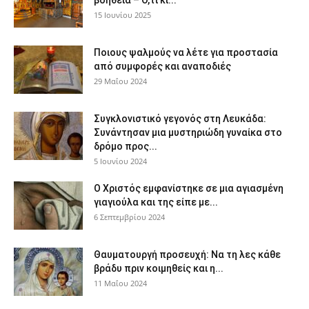
βοήθεια – Ό,τι κι...
15 Ιουνίου 2025
Ποιους ψαλμούς να λέτε για προστασία
από συμφορές και αναποδιές
29 Μαΐου 2024
Συγκλονιστικό γεγονός στη Λευκάδα:
Συνάντησαν μια μυστηριώδη γυναίκα στο
δρόμο προς...
5 Ιουνίου 2024
Ο Χριστός εμφανίστηκε σε μια αγιασμένη
γιαγιούλα και της είπε με...
6 Σεπτεμβρίου 2024
Θαυματουργή προσευχή: Να τη λες κάθε
βράδυ πριν κοιμηθείς και η...
11 Μαΐου 2024