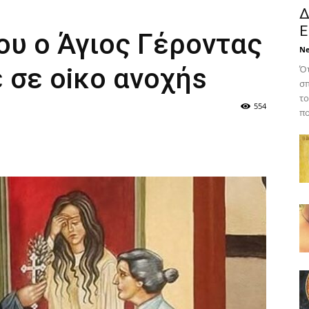
Δ
Ε
ου ο Άγιος Γέροντας
N
 σε oiκo ανoχήs
Ότ
σπ
το
554
πο