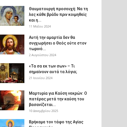
Θαυματουργή προσευχή: Να τη
λες κάθε βράδυ πριν κοιμηθείς
και η...
11 Μαΐου 2024
Αυτή την αμαρτία δεν θα
συγχωρήσει ο Θεός ούτε στον
τωρινό...
2 Αυγούστου 2024
«Τα σα εκ των σων» – Τι
σημαίνουν αυτά τα λόγια;
21 Ιουνίου 2024
Μαρτυρία για Καύση νεκρών: Ο
πατέρας μετά την καύση του
βασανίζεται...
10 Δεκεμβρίου 2025
Βρήκαμε τον τάφο της Αγίας