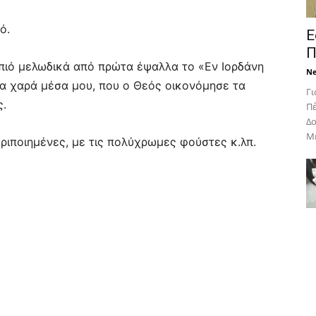
ό.
Ε
Π
πιό μελωδικά από πρώτα έψαλλα το «Εν Ιορδάνη
N
μία χαρά μέσα μου, που ο Θεός οικονόμησε τα
Γι
ς.
Πέ
Δο
Με
ριποιημένες, με τις πολύχρωμες φούστες κ.λπ.