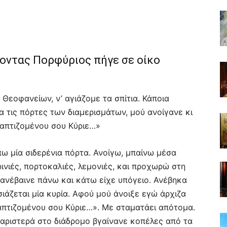
ροντας Πορφύριος πήγε σε οίκο
Θεοφανείων, ν’ αγιάζομε τα σπίτια. Κάποια
α τις πόρτες των διαμερισμάτων, μού ανοίγανε κι
απτιζομένου σου Κύριε…»
ω μία σιδερένια πόρτα. Ανοίγω, μπαίνω μέσα
ινιές, πορτοκαλιές, λεμονιές, και προχωρώ στη
 ανέβαινε πάνω και κάτω είχε υπόγειο. Ανέβηκα
ιάζεται μία κυρία. Αφού μού άνοιξε εγώ άρχιζα
απτιζομένου σου Κύριε…». Με σταματάει απότομα.
 αριστερά στο διάδρομο βγαίνανε κοπέλες από τα