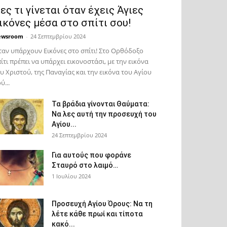
ες τι γίνεται όταν έχεις Άγιες
ικόνες μέσα στο σπίτι σου!
ewsroom
-
24 Σεπτεμβρίου 2024
αν υπάρχουν Εικόνες στο σπίτι! Στο Ορθόδοξο
ίτι πρέπει να υπάρχει εικονοστάσι, με την εικόνα
υ Χριστού, της Παν­αγίας και την εικόνα του Αγίου
ύ...
Τα βράδια γίνονται Θαύματα:
Να λες αυτή την προσευχή του
Αγίου...
24 Σεπτεμβρίου 2024
Για αυτούς που φοράνε
Σταυρό στο λαιμό…
1 Ιουλίου 2024
Προσευχή Αγίου Όρους: Να τη
λέτε κάθε πρωί και τίποτα
κακό...