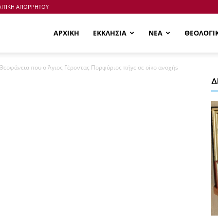
ΙΤΙΚΗ ΑΠΟΡΡΗΤΟΥ
ΑΡΧΙΚΗ
ΕΚΚΛΗΣΙΑ
ΝΕΑ
ΘΕΟΛΟΓΙ
Θεοφάνεια που ο Άγιος Γέροντας Πορφύριος πήγε σε oiκo ανoχήs
Δ