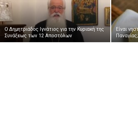
Ο Δημητριάδος Ιγνάτιος για την Κυριακή της
Είναι νησ
Συνάξεως των 12 Αποστόλων
Παναγίας