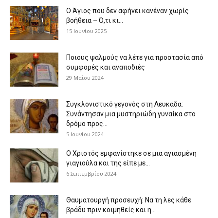
Ο Άγιος που δεν αφήνει κανέναν χωρίς
βοήθεια – Ό,τι κι...
15 Ιουνίου 2025
Ποιους ψαλμούς να λέτε για προστασία από
συμφορές και αναποδιές
29 Μαΐου 2024
Συγκλονιστικό γεγονός στη Λευκάδα:
Συνάντησαν μια μυστηριώδη γυναίκα στο
δρόμο προς...
5 Ιουνίου 2024
Ο Χριστός εμφανίστηκε σε μια αγιασμένη
γιαγιούλα και της είπε με...
6 Σεπτεμβρίου 2024
Θαυματουργή προσευχή: Να τη λες κάθε
βράδυ πριν κοιμηθείς και η...