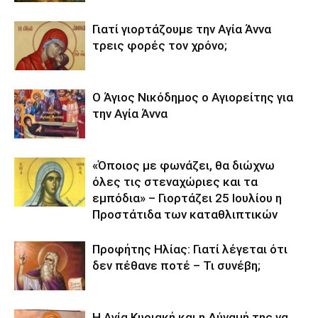
Γιατί γιορτάζουμε την Αγία Άννα
τρεις φορές τον χρόνο;
Ο Άγιος Νικόδημος ο Αγιορείτης για
την Αγία Άννα
«Όποιος με φωνάζει, θα διώχνω
όλες τις στεναχώριες και τα
εμπόδια» – Γιορτάζει 25 Ιουλίου η
Προστάτιδα των καταθλιπτικών
Προφήτης Ηλίας: Γιατί λέγεται ότι
δεν πέθανε ποτέ – Τι συνέβη;
Η Αγία Κυριακή και η Δύναμή της να