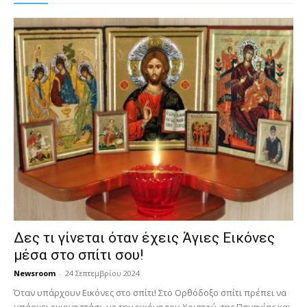
Δες τι γίνεται όταν έχεις Άγιες Εικόνες
μέσα στο σπίτι σου!
Newsroom
-
24 Σεπτεμβρίου 2024
Όταν υπάρχουν Εικόνες στο σπίτι! Στο Ορθόδοξο σπίτι πρέπει να
υπάρχει εικονοστάσι, με την εικόνα του Χριστού, της Παν­αγίας και