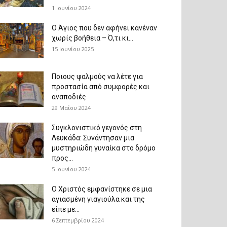
1 Ιουνίου 2024
Ο Άγιος που δεν αφήνει κανέναν
χωρίς βοήθεια – Ό,τι κι...
15 Ιουνίου 2025
Ποιους ψαλμούς να λέτε για
προστασία από συμφορές και
αναποδιές
29 Μαΐου 2024
Συγκλονιστικό γεγονός στη
Λευκάδα: Συνάντησαν μια
μυστηριώδη γυναίκα στο δρόμο
προς...
5 Ιουνίου 2024
Ο Χριστός εμφανίστηκε σε μια
αγιασμένη γιαγιούλα και της
είπε με...
6 Σεπτεμβρίου 2024