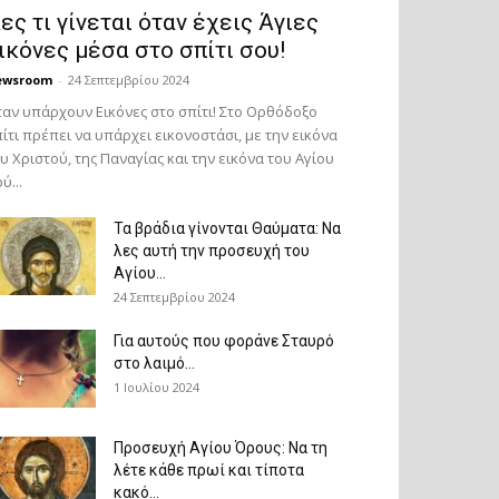
ες τι γίνεται όταν έχεις Άγιες
ικόνες μέσα στο σπίτι σου!
ewsroom
-
24 Σεπτεμβρίου 2024
αν υπάρχουν Εικόνες στο σπίτι! Στο Ορθόδοξο
ίτι πρέπει να υπάρχει εικονοστάσι, με την εικόνα
υ Χριστού, της Παν­αγίας και την εικόνα του Αγίου
ύ...
Τα βράδια γίνονται Θαύματα: Να
λες αυτή την προσευχή του
Αγίου...
24 Σεπτεμβρίου 2024
Για αυτούς που φοράνε Σταυρό
στο λαιμό…
1 Ιουλίου 2024
Προσευχή Αγίου Όρους: Να τη
λέτε κάθε πρωί και τίποτα
κακό...