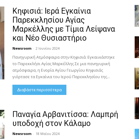
Κηφισιά: Ιερά Εγκαίνια
Παρεκκλησίου Αγίας
Μαρκέλλης με Τίμια Λείψανα
και Νέο Θυσιαστήριο
Newsroom
-
2 Ιουνίου 2024
Πανηγυρική Ατμόσφαιρα στην Κηφισιά: Εγκαινιάστηκε
το Παρεκκλήσι Αγίας Μαρκέλλης Σε μια πανηγυρική
ατμόσφαιρα, η Ενορία Αγίου Γεωργίου Κηφισιάς
γιόρτασε τα Εγκαίνια του Ιερού Παρεκκλησίου της...
Διαβάστε περισσότερα
Παναγία Αρβανιτίσσα: Λαμπρή
υποδοχή στον Κάλαμο
Newsroom
-
18 Μαΐου 2024