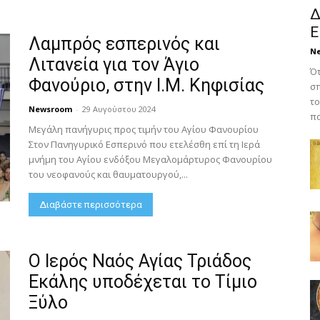
Δ
Ε
Λαμπρός εσπερινός και
N
Λιτανεία για τον Άγιο
Ότ
Φανούριο, στην Ι.Μ. Κηφισίας
σπ
το
Newsroom
-
29 Αυγούστου 2024
πο
Μεγάλη πανήγυρις προς τιμήν του Αγίου Φανουρίου
Στον Πανηγυρικό Εσπερινό που ετελέσθη επί τη Ιερά
μνήμη του Αγίου ενδόξου Μεγαλομάρτυρος Φανουρίου
του νεοφανούς και θαυματουργού,...
Διαβάστε περισσότερα
Ο Ιερός Ναός Αγίας Τριάδος
Εκάλης υποδέχεται το Τίμιο
Ξύλο