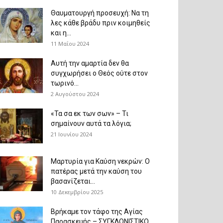
Θαυματουργή προσευχή: Να τη
λες κάθε βράδυ πριν κοιμηθείς
και η...
11 Μαΐου 2024
Αυτή την αμαρτία δεν θα
συγχωρήσει ο Θεός ούτε στον
τωρινό...
2 Αυγούστου 2024
«Τα σα εκ των σων» – Τι
σημαίνουν αυτά τα λόγια;
21 Ιουνίου 2024
Μαρτυρία για Καύση νεκρών: Ο
πατέρας μετά την καύση του
βασανίζεται...
10 Δεκεμβρίου 2025
Βρήκαμε τον τάφο της Αγίας
Παρασκευής – ΣΥΓΚΛΟΝΙΣΤΙΚΟ