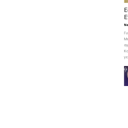
Ε
Ε
N
Γι
Μη
αγ
Κα
γε