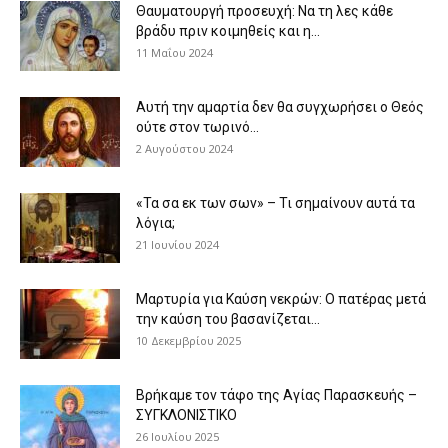
Θαυματουργή προσευχή: Να τη λες κάθε
βράδυ πριν κοιμηθείς και η...
11 Μαΐου 2024
Αυτή την αμαρτία δεν θα συγχωρήσει ο Θεός
ούτε στον τωρινό...
2 Αυγούστου 2024
«Τα σα εκ των σων» – Τι σημαίνουν αυτά τα
λόγια;
21 Ιουνίου 2024
Μαρτυρία για Καύση νεκρών: Ο πατέρας μετά
την καύση του βασανίζεται...
10 Δεκεμβρίου 2025
Βρήκαμε τον τάφο της Αγίας Παρασκευής –
ΣΥΓΚΛΟΝΙΣΤΙΚΟ
26 Ιουλίου 2025