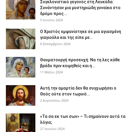
Συγκλονιστικό γεγονός στη Λευκάδα:
Συνάντησαν μια μυστηριώδη γυναίκα στο
δρόμο προς...
5 Ιουνίου 2024
Ο Χριστός εμφανίστηκε σε μια αγιασμένη
γιαγιούλα και της είπε με...
6 Σεπτεμβρίου 2024
Θαυματουργή προσευχή: Να τη λες κάθε
βράδυ πριν κοιμηθείς και η...
11 Μαΐου 2024
Αυτή την αμαρτία δεν θα συγχωρήσει ο
Θεός ούτε στον τωρινό...
2 Αυγούστου 2024
«Τα σα εκ των σων» – Τι σημαίνουν αυτά τα
λόγια;
21 Ιουνίου 2024