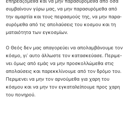
επηρεαζόμεθα και να μην παρασυρόμεθα από όσα
συμ­βαίνουν γύρω μας, να μην πα­ρα­­συρόμεθα από
την αμαρτία και τους πει­­ρα­σμούς της, να μην παρα­
συρόμεθα από τις απολαύσεις του κο­σμου και τη
ματαιότητα των εγκοσμίων.
Ο Θεός δεν μας απαγορεύει να απολαμβάνουμε τον
κόσμο, γι᾽ αυ­το άλλωστε τον κατασκεύασε. Πε­ρι­με­
νει όμως από εμάς να μην προσκολ­λώμεθα στις
απολαύσεις και παρεκ­κλίνουμε από τον δρόμο του.
Περι­με­νει να μην τον αρνού­μεθα για χα­­ρη του
κόσμου και να μην τον εγ­καταλείπουμε προς χα­ρη
του πο­νηρού.