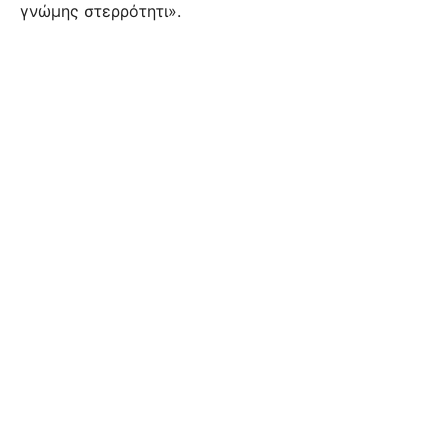
γνώμης στερ­ρότητι».