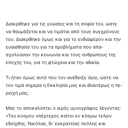
Δια­κρίθηκε για τις γνώσεις και τη σοφία του, ώστε
να θαυμάζεται και να τι­μάται από τους συγχρόνους
του. Διακρίθηκε όμως και για το ενδιαφέρον και την
ευαισθησία του για τα προβλήματα που απα­
σχολούσαν την κοινωνία και τους ανθρώπους της
εποχής του, για τη φτώχεια και την αδικία.
Τι ήταν όμως αυτό που τον ανέ­δειξε άγιο, ώστε να
τον τιμά ση­με­ρα η Εκκλησία μας και ιδιαι­τέρως η πε­
ριοχή μας;
Μας το απο­καλύπτει ο ιερός υμνο­γράφος λέγοντας:
«Του κο­σμου υπέρτερος καίτοι εν κόσμω τελών
εδεί­χθης, Νικόλαε, δι᾽ εγκρα­τείας πολ­λης και