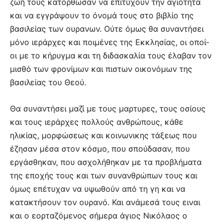
ζωή τους κα­τορ­θωσαν να επι­τύχουν την αγιό­τη­τα
και να εγγρά­ψουν το όνομά τους στο βιβλίο της
βασιλείας των ου­ρα­νων. Ούτε όμως θα συναντήσει
μόνο ιεράρχες και ποιμένες της Εκκλησίας, οι οποί­
οι με το κήρυγ­μα και τη διδασκαλία τους έλαβαν τον
μισθό των φρο­­νίμων και πι­στων οικονό­μων της
βασιλείας του Θεού.
Θα συνα­ν­τήσει μαζί με τους μαρ­τυ­ρες, τους οσίους
και τους ιεράρ­χες πολλούς ανθρώ­πους, κάθε
ηλικίας, μορφώσεως και κοινωνι­κης τάξεως που
έζησαν μέσα στον κόσμο, που σπούδασαν, που
εργά­σθη­καν, που ασχολήθηκαν με τα προ­­βλήματα
της εποχής τους και των συνανθρώπων τους και
όμως επέ­τυχαν να υψωθούν από τη γη και να
κατακτήσουν τον ουρανό. Και ανάμεσά τους ει­ναι
και ο εορ­τα­ζόμενος σήμερα άγιος Νικόλαος ο