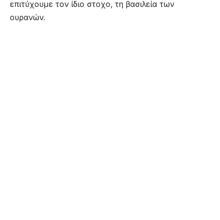
επι­τύχουμε τον ίδιο στο­χο, τη βα­σι­λεία των
ουρανών.