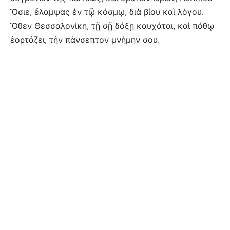
Ὅσιε, ἔλαμψας ἐν τῷ κόσμῳ, διὰ βίου καὶ λόγου.
Ὅθεν Θεσσαλονίκη, τῇ σῇ δόξῃ καυχάται, καὶ πόθῳ
ἑορτάζει, τὴν πάνσεπτον μνήμην σου.