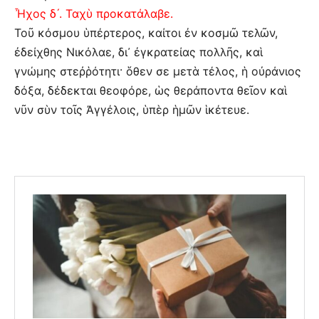
Ἦχος δ´. Ταχὺ προκατάλαβε.
Τοῦ κόσμου ὑπέρτερος, καίτοι ἐν κοσμῶ τελῶν,
ἐδείχθης Νικόλαε, δι᾿ ἐγκρατείας πολλῆς, καὶ
γνώμης στεῤῥότητι· ὅθεν σε μετὰ τέλος, ἡ οὐράνιος
δόξα, δέδεκται θεοφόρε, ὡς θεράποντα θεῖον καὶ
νῦν σὺν τοῖς Ἀγγέλοις, ὑπὲρ ἡμῶν ἱκέτευε.