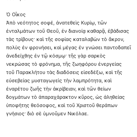
Ὁ Οἶκος
Ἀπὸ νεότητος σοφέ, ἀνατεθεὶς Κυρίῳ, τῶν
ἐνταλμάτων τοῦ Θεοῦ, ἐν διανοίᾳ καθαρᾷ, ἐβάδισας
τὰς τρίβους· καὶ τῆς σοφίας καταλαβὼν τὸ ἄκρον,
πολὺς ἐν φρονήσει, καὶ μέγας ἐν γνώσει παντοδαπεῖ
ἀνεδείχθης ἐν τῷ κόσμῳ· τῆς γὰρ σαρκὸς
νεκρώσας τὸ φρόνημα, τῆς ζωηφόρου ἐνεργείας
τοῦ Παρακλήτου τὰς διαδόσεις εἰσεδέξω, καὶ τῆς
εὐσεβείας μυσταγωγεὶς τὴν λαμπρότητα, καὶ
ἐναρέτου ζωῆς τὴν ἀκρίβειαν, καὶ τῶν θείων
δογμάτων τὸ ἀπαραχάρακτον κῦρος, ὡς ἀληθείας
ὑποφήτης θεόσοφος, καὶ τοῦ Χριστοῦ θεράπων
γνήσιος· διὸ σὲ ὑμνοῦμεν Νικόλαε.