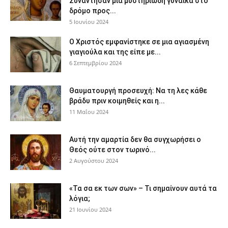
Συνάντησαν μια μυστηριώδη γυναίκα στο
δρόμο προς...
5 Ιουνίου 2024
Ο Χριστός εμφανίστηκε σε μια αγιασμένη
γιαγιούλα και της είπε με...
6 Σεπτεμβρίου 2024
Θαυματουργή προσευχή: Να τη λες κάθε
βράδυ πριν κοιμηθείς και η...
11 Μαΐου 2024
Αυτή την αμαρτία δεν θα συγχωρήσει ο
Θεός ούτε στον τωρινό...
2 Αυγούστου 2024
«Τα σα εκ των σων» – Τι σημαίνουν αυτά τα
λόγια;
21 Ιουνίου 2024