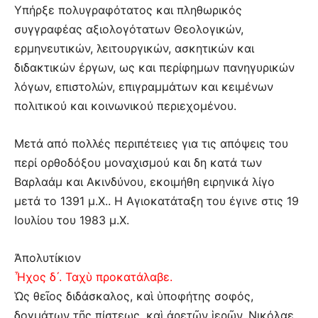
Υπήρξε πολυγραφότατος και πληθωρικός
συγγραφέας αξιολογότατων Θεολογικών,
ερμηνευτικών, λειτουργικών, ασκητικών και
διδακτικών έργων, ως και περίφημων πανηγυρικών
λόγων, επιστολών, επιγραμμάτων και κειμένων
πολιτικού και κοινωνικού περιεχομένου.
Μετά από πολλές περιπέτειες για τις απόψεις του
περί ορθοδόξου μοναχισμού και δη κατά των
Βαρλαάμ και Ακινδύνου, εκοιμήθη ειρηνικά λίγο
μετά το 1391 μ.Χ.. Η Αγιοκατάταξη του έγινε στις 19
Ιουλίου του 1983 μ.Χ.
Ἀπολυτίκιον
Ἦχος δ´. Ταχὺ προκατάλαβε.
Ὡς θεῖος διδάσκαλος, καὶ ὑποφήτης σοφός,
δογμάτων τῆς πίστεως, καὶ ἀρετῶν ἱερῶν, Νικόλαε