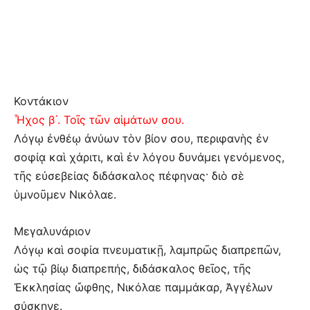
Κοντάκιον
Ἦχος β´. Τοῖς τῶν αἱμάτων σου.
Λόγῳ ἐνθέῳ ἀνύων τὸν βίον σου, περιφανὴς ἐν
σοφίᾳ καὶ χάριτι, καὶ ἐν λόγου δυνάμει γενόμενος,
τῆς εὐσεβείας διδάσκαλος πέφηνας· διὸ σὲ
ὑμνοῦμεν Νικόλαε.
Μεγαλυνάριον
Λόγῳ καὶ σοφία πνευματικῇ, λαμπρῶς διαπρεπῶν,
ὡς τῷ βίῳ διαπρεπής, διδάσκαλος θεῖος, τῆς
Ἐκκλησίας ὤφθης, Νικόλαε παμμάκαρ, Ἀγγέλων
σύσκηνε.