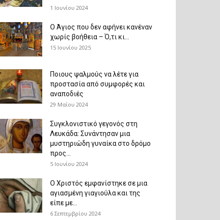
1 Ιουνίου 2024
Ο Άγιος που δεν αφήνει κανέναν
χωρίς βοήθεια – Ό,τι κι...
15 Ιουνίου 2025
Ποιους ψαλμούς να λέτε για
προστασία από συμφορές και
αναποδιές
29 Μαΐου 2024
Συγκλονιστικό γεγονός στη
Λευκάδα: Συνάντησαν μια
μυστηριώδη γυναίκα στο δρόμο
προς...
5 Ιουνίου 2024
Ο Χριστός εμφανίστηκε σε μια
αγιασμένη γιαγιούλα και της
είπε με...
6 Σεπτεμβρίου 2024