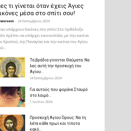
ες τι γίνεται όταν έχεις Άγιες
ικόνες μέσα στο σπίτι σου!
ewsroom
-
24 Σεπτεμβρίου 2024
αν υπάρχουν Εικόνες στο σπίτι! Στο Ορθόδοξο
ίτι πρέπει να υπάρχει εικονοστάσι, με την εικόνα
υ Χριστού, της Παν­αγίας και την εικόνα του Αγίου
ύ...
Τα βράδια γίνονται Θαύματα: Να
λες αυτή την προσευχή του
Αγίου...
24 Σεπτεμβρίου 2024
Για αυτούς που φοράνε Σταυρό
στο λαιμό…
1 Ιουλίου 2024
Προσευχή Αγίου Όρους: Να τη
λέτε κάθε πρωί και τίποτα
κακό...