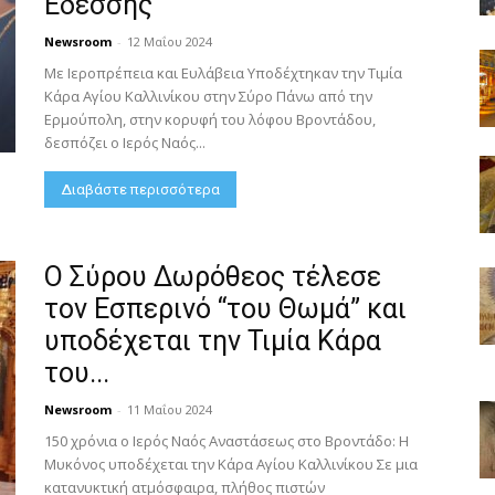
Εδέσσης
Newsroom
-
12 Μαΐου 2024
Με Ιεροπρέπεια και Ευλάβεια Υποδέχτηκαν την Τιμία
Κάρα Αγίου Καλλινίκου στην Σύρο Πάνω από την
Ερμούπολη, στην κορυφή του λόφου Βροντάδου,
δεσπόζει ο Ιερός Ναός...
Διαβάστε περισσότερα
Ο Σύρου Δωρόθεος τέλεσε
τον Εσπερινό “του Θωμά” και
υποδέχεται την Τιμία Κάρα
του...
Newsroom
-
11 Μαΐου 2024
150 χρόνια ο Ιερός Ναός Αναστάσεως στο Βροντάδο: Η
Μυκόνος υποδέχεται την Κάρα Αγίου Καλλινίκου Σε μια
κατανυκτική ατμόσφαιρα, πλήθος πιστών