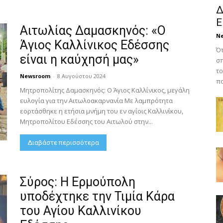
Δ
Ε
Αιτωλίας Δαμασκηνός: «Ο
N
Άγιος Καλλίνικος Εδέσσης
Ότ
είναι η καύχησή μας»
σπ
το
Newsroom
-
8 Αυγούστου 2024
πο
Μητροπολίτης Δαμασκηνός: Ο Άγιος Καλλίνικος, μεγάλη
ευλογία για την Αιτωλοακαρνανία Με λαμπρότητα
εορτάσθηκε η ετήσια μνήμη του εν αγίοις Καλλινίκου,
Μητροπολίτου Εδέσσης του Αιτωλού στην...
Διαβάστε περισσότερα
Σύρος: Η Ερμούπολη
υποδέχτηκε την Τιμία Κάρα
του Αγίου Καλλινίκου