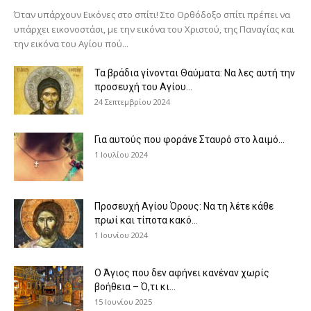
Όταν υπάρχουν Εικόνες στο σπίτι! Στο Ορθόδοξο σπίτι πρέπει να
υπάρχει εικονοστάσι, με την εικόνα του Χριστού, της Παν­αγίας και
την εικόνα του Αγίου πού...
Τα βράδια γίνονται Θαύματα: Να λες αυτή την
προσευχή του Αγίου...
24 Σεπτεμβρίου 2024
Για αυτούς που φοράνε Σταυρό στο λαιμό…
1 Ιουλίου 2024
Προσευχή Αγίου Όρους: Να τη λέτε κάθε
πρωί και τίποτα κακό...
1 Ιουνίου 2024
Ο Άγιος που δεν αφήνει κανέναν χωρίς
βοήθεια – Ό,τι κι...
15 Ιουνίου 2025