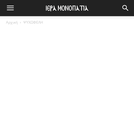
Αρχική
ΨΥΧΩΦΕΛΗ