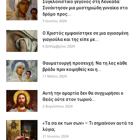
Συγκλονιστικό γεγονός στη Λευκάδα:
Συνάντησαν μια μυστηριώδη γυναίκα στο
δρόμο προς...
5 Ιουνίου 2024
Ο Χριστός εμφανίστηκε σε μια αγιασμένη
γιαγιούλα και της είπε με...
6 Σεπτεμβρίου 2024
Θαυματουργή προσευχή: Να τη λες κάθε
βράδυ πριν κοιμηθείς και η...
11 Μαΐου 2024
Αυτή την αμαρτία δεν θα συγχωρήσει ο
Θεός ούτε στον τωρινό...
2 Αυγούστου 2024
«Τα σα εκ των σων» – Τι σημαίνουν αυτά τα
λόγια;
21 Ιουνίου 2024