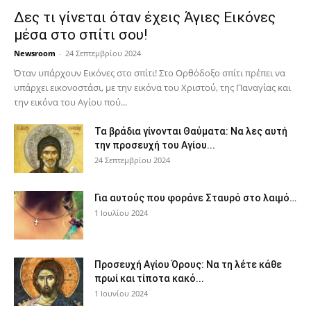
Δες τι γίνεται όταν έχεις Άγιες Εικόνες
μέσα στο σπίτι σου!
Newsroom
-
24 Σεπτεμβρίου 2024
Όταν υπάρχουν Εικόνες στο σπίτι! Στο Ορθόδοξο σπίτι πρέπει να
υπάρχει εικονοστάσι, με την εικόνα του Χριστού, της Παν­αγίας και
την εικόνα του Αγίου πού...
Τα βράδια γίνονται Θαύματα: Να λες αυτή
την προσευχή του Αγίου...
24 Σεπτεμβρίου 2024
Για αυτούς που φοράνε Σταυρό στο λαιμό…
1 Ιουλίου 2024
Προσευχή Αγίου Όρους: Να τη λέτε κάθε
πρωί και τίποτα κακό...
1 Ιουνίου 2024