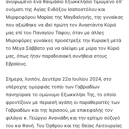
ανυψωμένο ένα θαυμάσιο Εξωκκλήσιο τιμώμενο επ’
ονόματι της Αγίας Ενδόξου Ισαποστόλου και
Μυρφοφόρου Μαρίας της Μαγδαληνής, της γυναίκας
που αξιώθηκε να ιδεί πρώτη τον Αναστάντα Κύριό
μας επί του Παναγίου Τάφου, όταν με άλλες
Μυροφόρες γυναίκες προσέτρεξε την Κυριακή μετά
το Μέγα Σάββατο για να αλείψει με μύρα τον Κύριό
μας, όπως ήταν παραδοσιακή συνήθεια στους
Εβραίους.
Σήμερα, λοιπόν, Δευτέρα 22α Ιουλίου 2024, στο
υπέροχης ομορφιάς τοπίο των Γαβριαδίων
πανηγύρισε το ομώνυμο Εξωκκλήσι Της, το οποίο
φροντίζουν με περισσή αγάπη οι παραθεριστές των
Γαβριαδίων και της Ιερισσού, με επικεφαλής τον
φιλάγιο κ. Γεώργιο Ανανιάδη και την ερίτιμο σύζυγό
του κα Φανή. Του Όρθρου και της Θείας Λειτουργίας