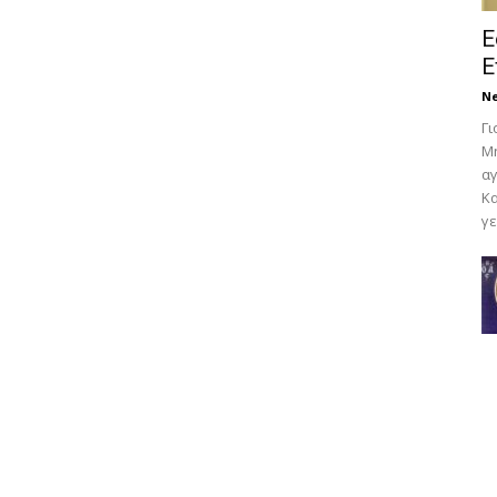
Ε
Ε
N
Γι
Μη
αγ
Κα
γε