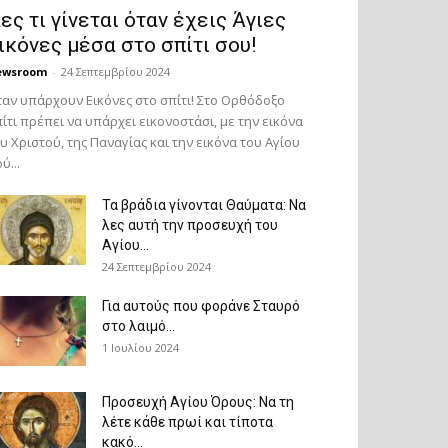
ες τι γίνεται όταν έχεις Άγιες
ικόνες μέσα στο σπίτι σου!
ewsroom
-
24 Σεπτεμβρίου 2024
αν υπάρχουν Εικόνες στο σπίτι! Στο Ορθόδοξο
ίτι πρέπει να υπάρχει εικονοστάσι, με την εικόνα
υ Χριστού, της Παν­αγίας και την εικόνα του Αγίου
ύ...
Τα βράδια γίνονται Θαύματα: Να
λες αυτή την προσευχή του
Αγίου...
24 Σεπτεμβρίου 2024
Για αυτούς που φοράνε Σταυρό
στο λαιμό…
1 Ιουλίου 2024
Προσευχή Αγίου Όρους: Να τη
λέτε κάθε πρωί και τίποτα
κακό...