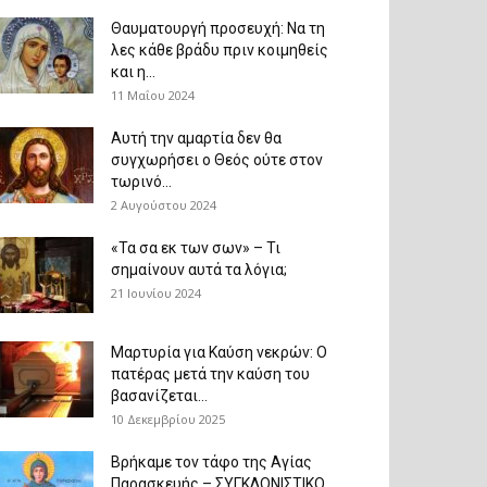
Θαυματουργή προσευχή: Να τη
λες κάθε βράδυ πριν κοιμηθείς
και η...
11 Μαΐου 2024
Αυτή την αμαρτία δεν θα
συγχωρήσει ο Θεός ούτε στον
τωρινό...
2 Αυγούστου 2024
«Τα σα εκ των σων» – Τι
σημαίνουν αυτά τα λόγια;
21 Ιουνίου 2024
Μαρτυρία για Καύση νεκρών: Ο
πατέρας μετά την καύση του
βασανίζεται...
10 Δεκεμβρίου 2025
Βρήκαμε τον τάφο της Αγίας
Παρασκευής – ΣΥΓΚΛΟΝΙΣΤΙΚΟ