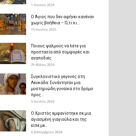
1 Ιουνίου 2024
Ο Άγιος που δεν αφήνει κανέναν
χωρίς βοήθεια – Ό,τι κι...
15 Ιουνίου 2025
Ποιους ψαλμούς να λέτε για
προστασία από συμφορές και
αναποδιές
29 Μαΐου 2024
Συγκλονιστικό γεγονός στη
Λευκάδα: Συνάντησαν μια
μυστηριώδη γυναίκα στο δρόμο
προς...
5 Ιουνίου 2024
Ο Χριστός εμφανίστηκε σε μια
αγιασμένη γιαγιούλα και της
είπε με...
6 Σεπτεμβρίου 2024