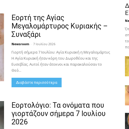
Δ
Ε
Εορτή της Αγίας
N
Μεγαλομάρτυρος Κυριακής –
Ότ
Συναξάρι
σπ
το
Newsroom
-
7 Ιουλίου 2026
πο
Γιορτή σήμερα 7 Ιουλίου: Αγία Κυριακή η Μεγαλομάρτυς
Η Αγία Κυριακή ήταν κόρη του Δωροθέου και της
Ευσεβίας. Αυτοί ήταν άτεκνοι και παρακαλούσαν το
Θεό...
Διαβάστε περισσότερα
Εορτολόγιο: Τα ονόματα που
γιορτάζουν σήμερα 7 Ιουλίου
2026