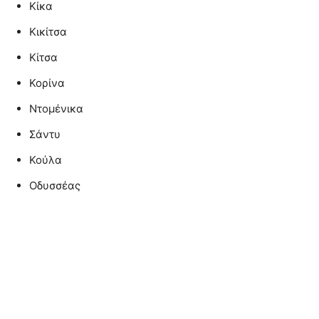
Κίκα
Κικίτσα
Κίτσα
Κορίνα
Ντομένικα
Σάντυ
Κούλα
Οδυσσέας