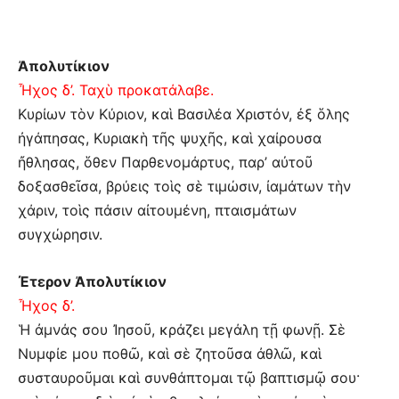
Ἀπολυτίκιον
Ἦχος δ’. Ταχὺ προκατάλαβε.
Κυρίων τὸν Κύριον, καὶ Βασιλέα Χριστόν, ἐξ ὅλης
ἠγάπησας, Κυριακὴ τῆς ψυχῆς, καὶ χαίρουσα
ἤθλησας, ὅθεν Παρθενομάρτυς, παρ’ αὐτοῦ
δοξασθεῖσα, βρύεις τοὶς σὲ τιμώσιν, ἰαμάτων τὴν
χάριν, τοὶς πάσιν αἰτουμένη, πταισμάτων
συγχώρησιν.
Έτερον Ἀπολυτίκιον
Ἦχος δ’.
Ἡ ἀμνάς σου Ἰησοῦ, κράζει μεγάλη τῇ φωνῇ. Σὲ
Νυμφίε μου ποθῶ, καὶ σὲ ζητοῦσα ἀθλῶ, καὶ
συσταυροῦμαι καὶ συνθάπτομαι τῷ βαπτισμῷ σου·