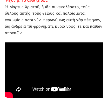
Ἦχος β’. Τὰ ἄνω ζητῶν.
Ἡ Μάρτυς Χριστοῦ, ἡμᾶς συνεκαλέσατο, τοὺς
ἄθλους αὐτῆς, τοὺς θείους καὶ παλαίσματα,
ἐγκωμίοις ᾆσαι νῦν, φερωνύμως αὐτὴ γὰρ πέφηνεν,
ὡς ἀνδρεία τώ φρονήματι, κυρία νοός, τε καὶ παθῶν
ἀπρεπῶν.