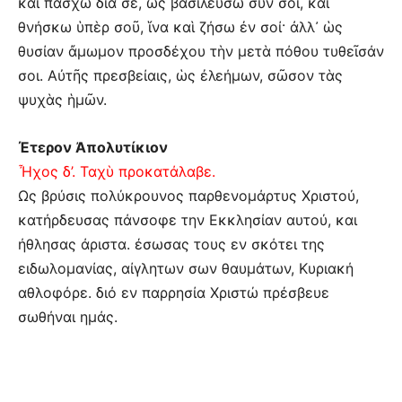
καὶ πάσχω διὰ σέ, ὡς βασιλεύσω σὺν σοί, καὶ
θνήσκω ὑπὲρ σοῦ, ἵνα καὶ ζήσω ἐν σοί· ἀλλ᾽ ὡς
θυσίαν ἄμωμον προσδέχου τὴν μετὰ πόθου τυθεῖσάν
σοι. Αὐτῆς πρεσβείαις, ὡς ἐλεήμων, σῶσον τὰς
ψυχὰς ἡμῶν.
Έτερον Ἀπολυτίκιον
Ἦχος δ’. Ταχὺ προκατάλαβε.
Ως βρύσις πολύκρουνος παρθενομάρτυς Χριστού,
κατήρδευσας πάνσοφε την Εκκλησίαν αυτού, και
ήθλησας άριστα. έσωσας τους εν σκότει της
ειδωλομανίας, αίγλητων σων θαυμάτων, Κυριακή
αθλοφόρε. διό εν παρρησία Χριστώ πρέσβευε
σωθήναι ημάς.