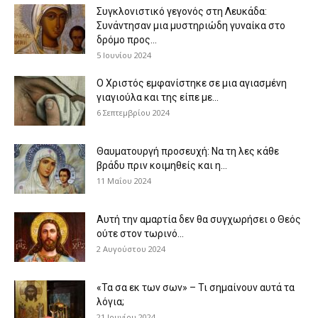
Συγκλονιστικό γεγονός στη Λευκάδα:
Συνάντησαν μια μυστηριώδη γυναίκα στο
δρόμο προς...
5 Ιουνίου 2024
Ο Χριστός εμφανίστηκε σε μια αγιασμένη
γιαγιούλα και της είπε με...
6 Σεπτεμβρίου 2024
Θαυματουργή προσευχή: Να τη λες κάθε
βράδυ πριν κοιμηθείς και η...
11 Μαΐου 2024
Αυτή την αμαρτία δεν θα συγχωρήσει ο Θεός
ούτε στον τωρινό...
2 Αυγούστου 2024
«Τα σα εκ των σων» – Τι σημαίνουν αυτά τα
λόγια;
21 Ιουνίου 2024