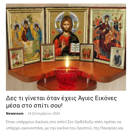
Δες τι γίνεται όταν έχεις Άγιες Εικόνες
μέσα στο σπίτι σου!
Newsroom
-
24 Σεπτεμβρίου 2024
Όταν υπάρχουν Εικόνες στο σπίτι! Στο Ορθόδοξο σπίτι πρέπει να
υπάρχει εικονοστάσι, με την εικόνα του Χριστού, της Παν­αγίας και