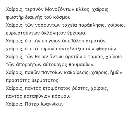
Χαίροις, τερπνὸν Μοναζόντων κλέος, χαίροις,
φωστὴρ διαυγὴς τοῦ κόσμου.
Χαίροις, τῶν νοσούντων ταχεῖα παράκλησις, χαίροις,
εὐρωστούντων ἀκλόνητον ἔρεισμα.
Χαίροις, ὅτι τὴν ἐπίγειον ἀπεβάλου στρατιάν,
χαίροις, ὅτι τὰ οὐράνια ἀντηλλάξω τῶν φθαρτῶν.
Χαίροις, τῶν θείων ὄντως ἀρετῶν ὁ ταμίας, χαίροις
τῶν ἀπορρήτων αὐτουργὸς θαυμασίων.
Χαίροις, παθῶν παντοίων καθαίρεσις, χαίροις, ἡμῶν
προστάτης θερμότατος.
Χαίροις, παντὸς ἑτοιμότατος ῥύστης, χαίροις,
παντὸς καταφύγιον κόσμου.
Χαίροις, Πάτερ Ἰωαννίκιε.