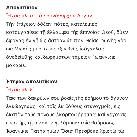
Ἀπολυτίκιον
Ἦχος πλ. α’. Τὸν συνάναρχον Λόγον.
Tὴν ἐπίγειον δόξαν, πάτερ, κατέλειπες
καταυγασθεὶς τῇ ἐλλάμψει τῆς ἐπινοίας Θεοῦ, ὅθεν
ἔφανας ἐν γῇ ὡς ἄστρον ἄδυτον· θείας φωνῆς γὰρ
ὡς Μωσῆς μυστικῶς ἀξιωθείς, ἰσάγγελος
ἀνεδείχθης καὶ δωρημάτων ταμεῖον, Ἰωαννίκιε
μακάριε.
Έτερον Ἀπολυτίκιον
Ἦχος πλ. δ´.
Ταῖς τῶν δακρύων σου ῥοαίς,τῆς ἐρήμου τὸ ἄγονον
ἐγεώργησας· καὶ τοῖς ἐκ βάθους στεναγμοῖς, εἰς
ἑκατὸν τοὺς πόνους ἐκαρποφόρησας· καὶ γέγονας
φωστήρ, τῇ οἰκουμένῃ λάμπων τοῖς θαύμασιν,
Ἰωαννίκιε Πατὴρ ἡμῶν Ὅσιε· Πρέσβευε Χριστῷ τῷ