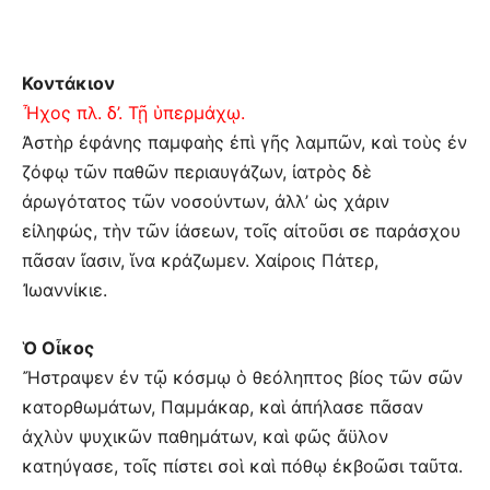
Κοντάκιον
Ἦχος πλ. δ’. Τῇ ὑπερμάχῳ.
Ἀστὴρ ἐφάνης παμφαὴς ἐπὶ γῆς λαμπῶν, καὶ τοὺς ἐν
ζόφῳ τῶν παθῶν περιαυγάζων, ἰατρὸς δὲ
ἀρωγότατος τῶν νοσούντων, ἀλλ’ ὡς χάριν
εἰληφώς, τὴν τῶν ἰάσεων, τοῖς αἰτοῦσι σε παράσχου
πᾶσαν ἴασιν, ἵνα κράζωμεν. Χαίροις Πάτερ,
Ἰωαννίκιε.
Ὁ Οἶκος
Ἤστραψεν ἐν τῷ κόσμῳ ὁ θεόληπτος βίος τῶν σῶν
κατορθωμάτων, Παμμάκαρ, καὶ ἀπήλασε πᾶσαν
ἀχλὺν ψυχικῶν παθημάτων, καὶ φῶς ἄϋλον
κατηύγασε, τοῖς πίστει σοὶ καὶ πόθῳ ἐκβοῶσι ταῦτα.