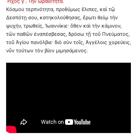
Ἦχος γ´. Τὴν ὡραιότητα.
Κόσμου τερπνότητα, προθύμως ἔλιπες, καὶ τῷ
Δεσπότῃ σου, κατηκολούθησας, ἔρωτι θείῳ τὴν
ψυχήν, τρωθείς, Ἰωαννίκιε· ὅθεν καὶ τὴν κάμινον,
τῶν παθῶν ἐναπέσβεσας, δρόσω τῇ τοῦ Πνεύματος,
τοῦ Ἁγίου πανόλβιε· διὸ σὺν τοῖς, Ἀγγέλοις χορεύεις,
νῦν τούτων τὸν βίον μιμησάμενος.