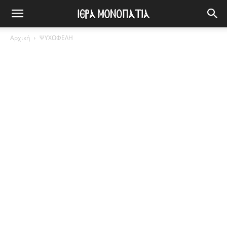
Αρχική
ΨΥΧΩΦΕΛΗ