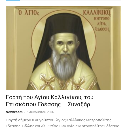
Εορτή του Αγίου Καλλινίκου, του
Επισκόπου Εδέσσης – Συναξάρι
Newsroom
-
8 Αυγούστου 2026
Γιορτή σήμερα 8 Αυγούστου: Άγιος Καλλίνικος Μητροπολίτης
Εδέσσης, Πέλλης και Αλμωπίας Ο εν αγίοις Μητροπολίτης Εδέσσης,