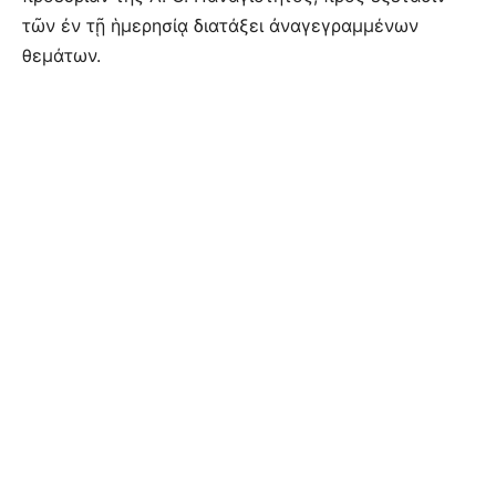
τῶν ἐν τῇ ἡμερησίᾳ διατάξει ἀναγεγραμμένων
θεμάτων.