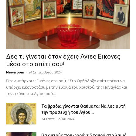
Δες τι γίνεται όταν έχεις Άγιες Εικόνες
μέσα στο σπίτι σου!
Newsroom
-
24 Σεπτεμβρίου 2024
Όταν υπάρχουν Εικόνες στο σπίτι! Στο Ορθόδοξο σπίτι πρέπει να
υπάρχει εικονοστάσι, με την εικόνα του Χριστού, της Παν­αγίας και
την εικόνα του Αγίου πού...
Τα βράδια γίνονται Θαύματα: Να λες αυτή
την προσευχή του Αγίου...
24 Σεπτεμβρίου 2024
Για αυτούς που φοράνε Σταυρό στο λαιμό…