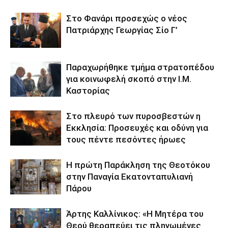
Στο Φανάρι προσεχώς ο νέος
Πατριάρχης Γεωργίας Σίο Γ’
Παραχωρήθηκε τμήμα στρατοπέδου
για κοινωφελή σκοπό στην Ι.Μ.
Καστορίας
Στο πλευρό των πυροσβεστών η
Εκκλησία: Προσευχές και οδύνη για
τους πέντε πεσόντες ήρωες
Η πρώτη Παράκληση της Θεοτόκου
στην Παναγία Εκατονταπυλιανή
Πάρου
Άρτης Καλλίνικος: «Η Μητέρα του
Θεού θεραπεύει τις πληγωμένες