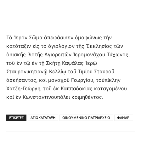
Τό Ἱερόν Σῶμα ἀπεφάσισεν ὁμοφώνως τήν
κατάταξιν εἰς τό ἁγιολόγιον τῆς Ἐκκλησίας τῶν
ὁσιακῆς βιοτῆς Ἁγιορειτῶν Ἱερομονάχου Τύχωνος,
τοῦ ἐν τῷ ἐν τῇ Σκήτῃ Καψάλας Ἱερῷ
Σταυρονικητιανῷ Κελλίῳ τοῦ Τιμίου Σταυροῦ
ἀσκήσαντος, καί μοναχοῦ Γεωργίου, τοὐπίκλην
Χατζη-Γεώργη, τοῦ ἐκ Καππαδοκίας καταγομένου
καί ἐν Κωνσταντινουπόλει κοιμηθέντος.
ΕΤΙΚΕΤΕΣ
ΑΓΙΟΚΑΤΑΤΑΞΗ
ΟΙΚΟΥΜΕΝΙΚΟ ΠΑΤΡΙΑΡΧΕΙΟ
ΦΑΝΑΡΙ