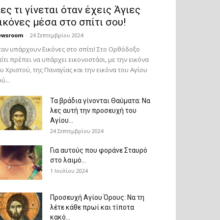
ες τι γίνεται όταν έχεις Άγιες
ικόνες μέσα στο σπίτι σου!
ewsroom
-
24 Σεπτεμβρίου 2024
αν υπάρχουν Εικόνες στο σπίτι! Στο Ορθόδοξο
ίτι πρέπει να υπάρχει εικονοστάσι, με την εικόνα
υ Χριστού, της Παν­αγίας και την εικόνα του Αγίου
ύ...
Τα βράδια γίνονται Θαύματα: Να
λες αυτή την προσευχή του
Αγίου...
24 Σεπτεμβρίου 2024
Για αυτούς που φοράνε Σταυρό
στο λαιμό…
1 Ιουλίου 2024
Προσευχή Αγίου Όρους: Να τη
λέτε κάθε πρωί και τίποτα
κακό...