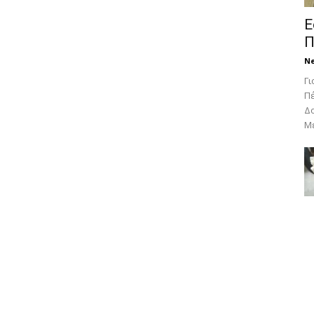
Ε
Π
N
Γι
Πέ
Δο
Με