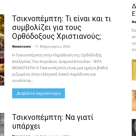
Δ
Ε
Τσικνοπέμπτη: Τι είναι και τι
N
συμβολίζει για τους
Ότ
Ορθόδοξους Χριστιανούς;
σπ
το
Newsroom
-
11 Φεβρουαρίου 2026
πο
Η Τσικνοπέμπτη στην Παράδοση της Ορθόδοξης
Εκκλησίας Του Κυριάκου Διαμαντόπουλου - ΙΕΡΑ
ΜΟΝΟΠΑΤΙΑ Η Τσικνοπέμπτη είναι μια ημέρα βαθιά
ριζωμένη στην ελληνική λαϊκή παράδοση και
συνδέεται...
Διαβάστε περισσότερα
Τσικνοπέμπτη: Να γιατί
υπάρχει