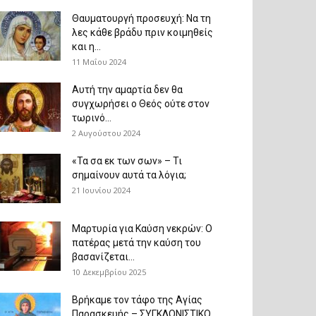
Θαυματουργή προσευχή: Να τη
λες κάθε βράδυ πριν κοιμηθείς
και η...
11 Μαΐου 2024
Αυτή την αμαρτία δεν θα
συγχωρήσει ο Θεός ούτε στον
τωρινό...
2 Αυγούστου 2024
«Τα σα εκ των σων» – Τι
σημαίνουν αυτά τα λόγια;
21 Ιουνίου 2024
Μαρτυρία για Καύση νεκρών: Ο
πατέρας μετά την καύση του
βασανίζεται...
10 Δεκεμβρίου 2025
Βρήκαμε τον τάφο της Αγίας
Παρασκευής – ΣΥΓΚΛΟΝΙΣΤΙΚΟ