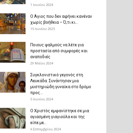
1 Ιουνίου 2024
Ο Άγιος που δεν αφήνει κανέναν
χωρίς βοήθεια – Ό,τι κι...
15 Ιουνίου 2025
Ποιους ψαλμούς να λέτε για
προστασία από συμφορές και
αναποδιές
29 Μαΐου 2024
Συγκλονιστικό γεγονός στη
Λευκάδα: Συνάντησαν μια
μυστηριώδη γυναίκα στο δρόμο
προς...
5 Ιουνίου 2024
Ο Χριστός εμφανίστηκε σε μια
αγιασμένη γιαγιούλα και της
είπε με...
6 Σεπτεμβρίου 2024