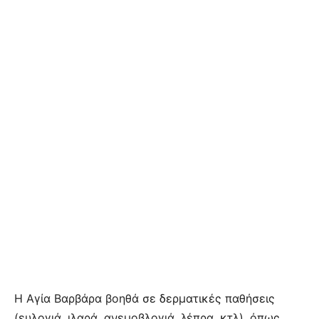
Η Αγία Βαρβάρα βοηθά σε δερματικές παθήσεις
(ευλογιά, ιλαρά, ανεμοβλογιά, λέπρα, κτλ), όπως