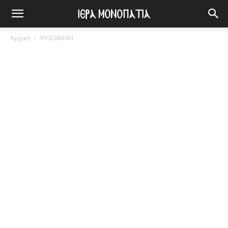
Αρχική
ΨΥΧΩΦΕΛΗ