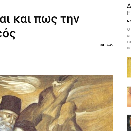
Δ
Ε
αι και πως την
N
εός
Ότ
σπ
το
3245
πο