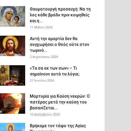
Θαυματουργή προσευχή: Να τη
λες κάθε βράδυ πριν κοιμηθείς
και η...
11 Μαΐου 2024
Αυτή την αμαρτία δεν θα
συγχωρήσει ο Θεός ούτε στον
τωρινό...
2 Αυγούστου 2024
«Τα σα εκ των σων» – Τι
σημαίνουν αυτά τα λόγια;
21 Ιουνίου 2024
Μαρτυρία για Καύση νεκρών: Ο
πατέρας μετά την καύση του
βασανίζεται...
10 Δεκεμβρίου 2025
Βρήκαμε τον τάφο της Αγίας