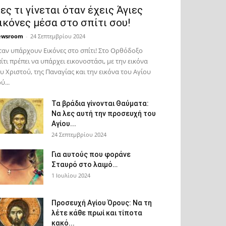
ες τι γίνεται όταν έχεις Άγιες
ικόνες μέσα στο σπίτι σου!
ewsroom
-
24 Σεπτεμβρίου 2024
αν υπάρχουν Εικόνες στο σπίτι! Στο Ορθόδοξο
ίτι πρέπει να υπάρχει εικονοστάσι, με την εικόνα
υ Χριστού, της Παν­αγίας και την εικόνα του Αγίου
ύ...
Τα βράδια γίνονται Θαύματα:
Να λες αυτή την προσευχή του
Αγίου...
24 Σεπτεμβρίου 2024
Για αυτούς που φοράνε
Σταυρό στο λαιμό…
1 Ιουλίου 2024
Προσευχή Αγίου Όρους: Να τη
λέτε κάθε πρωί και τίποτα
κακό...