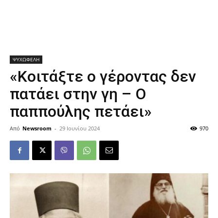
ΨΥΧΩΦΕΛΗ
«Κοιτάξτε ο γέροντας δεν
πατάει στην γη – Ο
παππούλης πετάει»
Από
Newsroom
-
29 Ιουνίου 2024
970