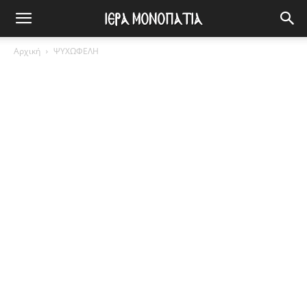
Αρχική
ΨΥΧΩΦΕΛΗ