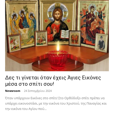
Δες τι γίνεται όταν έχεις Άγιες Εικόνες
μέσα στο σπίτι σου!
Newsroom
-
24 Σεπτεμβρίου 2024
Όταν υπάρχουν Εικόνες στο σπίτι! Στο Ορθόδοξο σπίτι πρέπει να
υπάρχει εικονοστάσι, με την εικόνα του Χριστού, της Παν­αγίας και
την εικόνα του Αγίου πού...